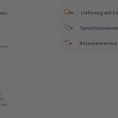
Lieferung mit F
36St
Sprechstundenb
Retourenservice
bares,
,
es,
 bei