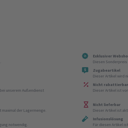
Exklusiver Websh
.
Diesen Sonderpreis 
Zugabeartikel
Dieser Artikel wird 
Nicht rabattierba
r bei unserem Außendienst
Dieser Artikel ist v
Nicht lieferbar
ist maximal der Lagermenge.
Dieser Artikel ist akt
Infusionslösung
igung notwendig.
Für diesen Artikel 