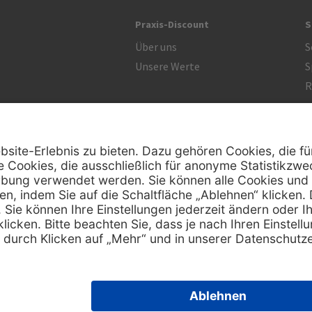
Praxis-Discount
S
Über uns
S
Unsere Werte
S
R
Zertifikat
 ausschließlich Fachkreise. Ausgewiesene Preise sind Nettopreise und verstehen sich zuzüglich der geset