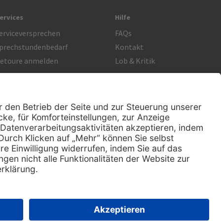
ervices
Hilfe
erviceversprechen
FAQs
prechstundenbedarf
Kontakt
etoure anmelden
Lob & Kritik
Rechtliches
Impressum
Datenschutz
AGB
Nachhaltigkeit
E-Rechnung
|
Sitemap
zlichen Mehrwertsteuer.