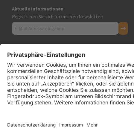
Aktuelle Informationen
Registrieren Sie sich für unseren Newsletter:
Kontakt
Firmensitz
PxD Praxis-Discount GmbH
Hans-Wunderlich-Straße 7
D-49078 Osnabrück
0800 - 600 66 30
Telefon:
0800 - 07 01 96
Telefon:
info @ praxis-discount.de
E-Mail:
Copyright © 2026 PxD Praxis-Discount GmbH. All rights reserved.
Wir beliefern