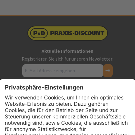
Aktuelle Informationen
Registrieren Sie sich für unseren Newsletter:
Kontakt
Firmensitz
PxD Praxis-Discount GmbH
Hans-Wunderlich-Straße 7
D-49078 Osnabrück
0800 - 600 66 30
Telefon: