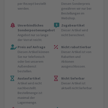
per Rezept bestellt
Diesen Sonderpreis
werden.
gewähren wir nur bei
Bestellungen im
Webshop.
Unverbindliches
Zugabeartikel
Sonderpostenangebot
Dieser Artikel wird
Angebot nur so lange
nicht berechnet.
der Vorrat reicht.
Preis auf Anfrage
Nicht rabattierbar
Diesen Artikel können
Dieser Artikel ist von
Sie nur telefonisch
Rabatten und
oder bei unserem
Aktionen
Außendienst
ausgeschlossen.
bestellen.
Auslaufartikel
Nicht lieferbar
Artikel wird nicht
Dieser Artikel ist
nachbestellt.
aktuell nicht lieferbar.
Bestellmenge ist
maximal der
Lagermenge.