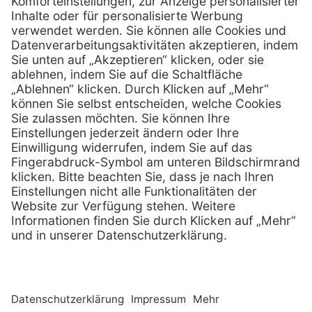
0800 - 07 01 96
Telefon:
info @ praxis-discount.de
E-Mail:
Services
Hilfe
Serviceversprechen
FAQs
Sprechstundenbedarf
Kontakt
Retoure anmelden
Lob & Kritik
Zertifikat
Rechtliches
Impressum
Datenschutz
AGB
Nachhaltigkeit
E-Rechnung