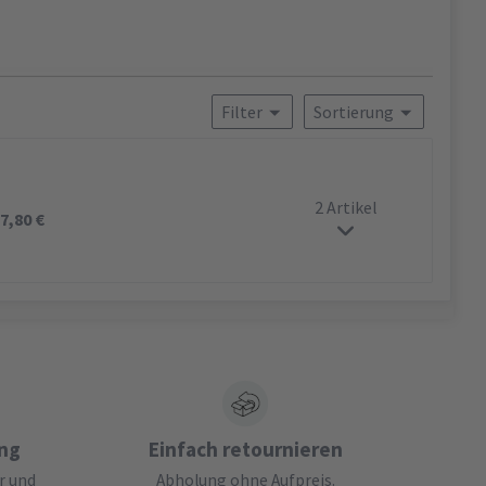
Filter
Sortierung
2 Artikel
b
7,80 €
ung
Einfach retournieren
r und
Abholung ohne Aufpreis.