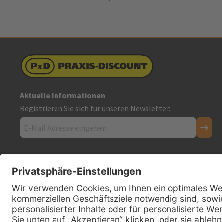
Aktuelle Informationen
Registrieren Sie sich für unseren Newsletter:
Kontakt
Firmensitz
PxD Praxis-Discount GmbH
Hans-Wunderlich-Straße 7
D-49078 Osnabrück