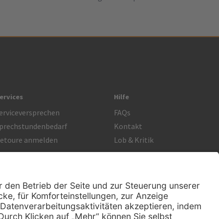
ervices
Hilfe
erviceversprechen
FAQs
prechstundenbedarf
Kontakt
etoure anmelden
Lob & Kritik
Rechtliches
Impressum
Datenschutz
AGB
Nachhaltigkeit