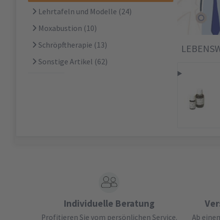
Lehrtafeln und Modelle
(24)
Moxabustion
(10)
Schröpftherapie
(13)
LEBENS
Sonstige Artikel
(62)
Individuelle Beratung
Ver
Profitieren Sie vom persönlichen Service.
Ab einem