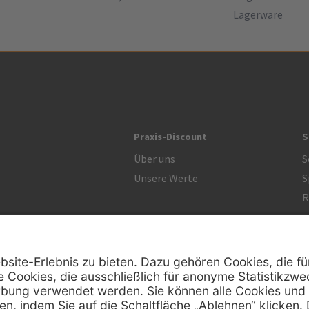
Lagerware
Praxis-Discount
S
Über uns
S
Unsere Werte
S
R
Zertifikat