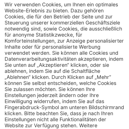
Firmensitz
PxD Praxis-Discount GmbH
Hans-Wunderlich-Straße 7
D-49078 Osnabrück
0800 - 600 66 30
Telefon:
0800 - 07 01 96
Telefon:
info @ praxis-discount.de
E-Mail:
Services
Hilfe
Serviceversprechen
FAQs
Sprechstundenbedarf
Kontakt
Retoure anmelden
Lob & Kritik
Zertifikat
Rechtliches
Impressum