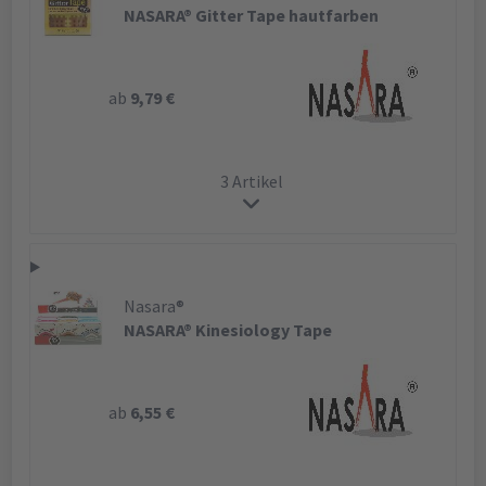
NASARA® Gitter Tape hautfarben
ab
9,79 €
3 Artikel
Nasara®
NASARA® Kinesiology Tape
ab
6,55 €