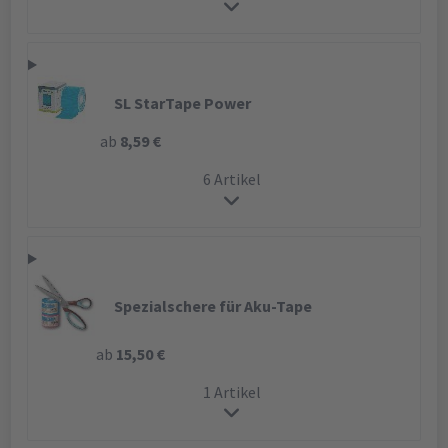
SL StarTape Power
ab
8,59 €
6 Artikel
Spezialschere für Aku-Tape
ab
15,50 €
1 Artikel