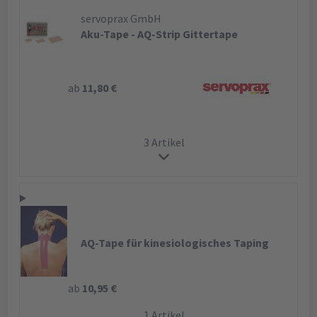
servoprax GmbH
Aku-Tape - AQ-Strip Gittertape
ab
11,80 €
3 Artikel
AQ-Tape für kinesiologisches Taping
ab
10,95 €
1 Artikel