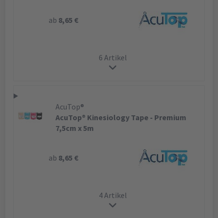
ab
8,65 €
6 Artikel
AcuTop®
AcuTop® Kinesiology Tape - Premium
7,5cm x 5m
ab
8,65 €
4 Artikel