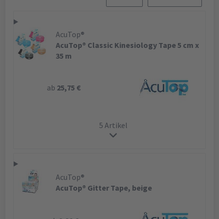
AcuTop®
AcuTop® Classic Kinesiology Tape 5 cm x
35 m
ab
25,75 €
5 Artikel
AcuTop®
AcuTop® Gitter Tape, beige