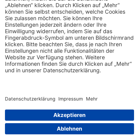
Services
Hilfe
Serviceversprechen
FAQs
Sprechstundenbedarf
Kontakt
Retoure anmelden
Lob & Kritik
Zertifikat
Rechtliches
Impressum
Datenschutz
AGB
Nachhaltigkeit
E-Rechnung
Copyright © 2026 PxD Praxis-Discount GmbH. All rights
reserved.
Wir beliefern ausschließlich Fachkreise. Ausgewiesene Preise
sind Nettopreise und verstehen sich zuzüglich der gesetzlichen
|
Sitemap
Mehrwertsteuer.