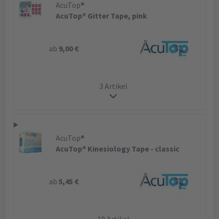
AcuTop®
AcuTop® Gitter Tape, pink
ab
9,00 €
3 Artikel
AcuTop®
AcuTop® Kinesiology Tape - classic
ab
5,45 €
10 Artikel