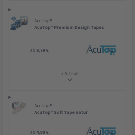
AcuTop®
AcuTop® Premium Design Tapes
ab
9,79 €
3 Artikel
AcuTop®
AcuTop® Soft Tape natur
ab
4,80 €