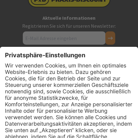
Aktuelle Informationen
Registrieren Sie sich für unseren Newsletter:
Kontakt
Firmensitz
PxD Praxis-Discount GmbH
Hans-Wunderlich-Straße 7
D-49078 Osnabrück
0800 - 600 66 30
Telefon:
0800 - 07 01 96
Telefon:
info @ praxis-discount.de
E-Mail: