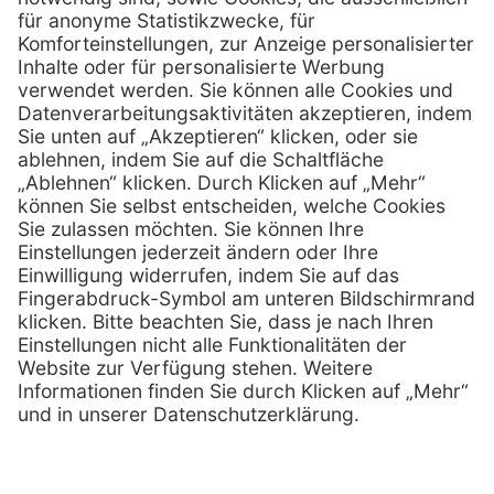
0800 - 600 66 30
Telefon:
0800 - 07 01 96
Telefon:
info @ praxis-discount.de
E-Mail:
Services
Hilfe
Serviceversprechen
FAQs
Sprechstundenbedarf
Kontakt
Retoure anmelden
Lob & Kritik
Zertifikat
Rechtliches
Impressum
Datenschutz
AGB
Nachhaltigkeit
E-Rechnung