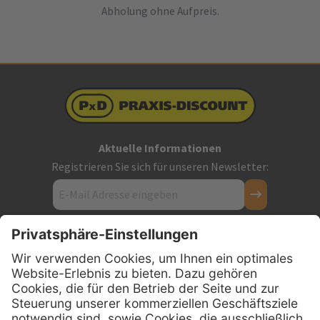
Abholung ohne Aufpreis.
Aktuelle Informationen
Registrieren Sie sich für unseren Newsletter:
Kontakt
Firmensitz
PxD Praxis-Discount GmbH
Hans-Wunderlich-Straße 7
D-49078 Osnabrück