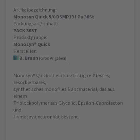
Artikelbezeichnung:
Monosyn Quick 5/0 DSMP13 ! Pa 36St
Packungsart/-inhalt:
PACK 36ST
Produktgruppe:
Monosyn® Quick
Hersteller:
B. Braun
(GPSR Angaben)
Monosyn® Quick ist ein kurzfristig reißfestes,
resorbierbares,
synthetisches monofiles Nahtmaterial, das aus
einem
Triblockpolymer aus Glycolid, Epsilon-Caprolacton
und
Trimethylencaronbat besteht.