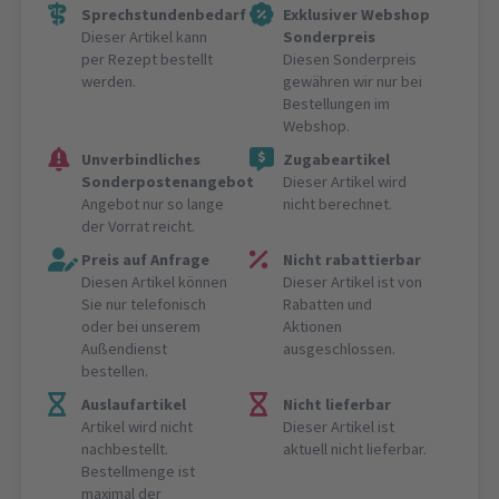
Sprechstundenbedarf
Exklusiver Webshop
Dieser Artikel kann
Sonderpreis
per Rezept bestellt
Diesen Sonderpreis
werden.
gewähren wir nur bei
Bestellungen im
Webshop.
Unverbindliches
Zugabeartikel
Sonderpostenangebot
Dieser Artikel wird
Angebot nur so lange
nicht berechnet.
der Vorrat reicht.
Preis auf Anfrage
Nicht rabattierbar
Diesen Artikel können
Dieser Artikel ist von
Sie nur telefonisch
Rabatten und
oder bei unserem
Aktionen
Außendienst
ausgeschlossen.
bestellen.
Auslaufartikel
Nicht lieferbar
Artikel wird nicht
Dieser Artikel ist
nachbestellt.
aktuell nicht lieferbar.
Bestellmenge ist
maximal der