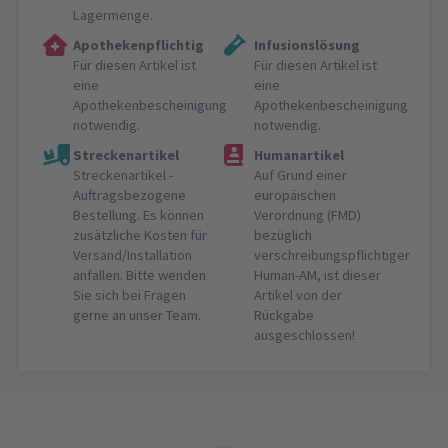
Lagermenge.
Apothekenpflichtig
Infusionslösung
Für diesen Artikel ist
Für diesen Artikel ist
eine
eine
Apothekenbescheinigung
Apothekenbescheinigung
notwendig.
notwendig.
Streckenartikel
Humanartikel
Streckenartikel -
Auf Grund einer
Auftragsbezogene
europäischen
Bestellung. Es können
Verordnung (FMD)
zusätzliche Kosten für
bezüglich
Versand/Installation
verschreibungspflichtiger
anfallen. Bitte wenden
Human-AM, ist dieser
Sie sich bei Fragen
Artikel von der
gerne an unser Team.
Rückgabe
ausgeschlossen!