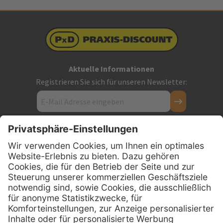
Aktuelle Informationen
Registrieren Sie sich für unseren Newsletter:
Kontakt
Firmensitz
PxD Praxis-Discount GmbH
Hans-Wunderlich-Straße 7
D-49078 Osnabrück
0800 - 600 66 30
Telefon:
0800 - 07 01 96
Telefon: