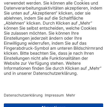
info @ praxis-discount.de
E-Mail:
Services
Hilfe
Serviceversprechen
FAQs
Sprechstundenbedarf
Kontakt
Retoure anmelden
Lob & Kritik
Zertifikat
Rechtliches
Impressum
Datenschutz
AGB
Nachhaltigkeit
E-Rechnung
Copyright © 2026 PxD Praxis-Discount GmbH. All rights