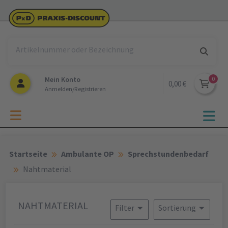
Mein Konto
0,00 €
Anmelden/Registrieren
Startseite
Ambulante OP
Sprechstundenbedarf
Nahtmaterial
NAHTMATERIAL
Filter
Sortierung