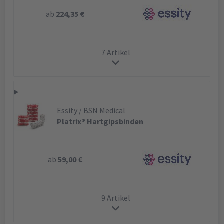
ab
224,35 €
7 Artikel
Essity / BSN Medical
Platrix® Hartgipsbinden
ab
59,00 €
9 Artikel