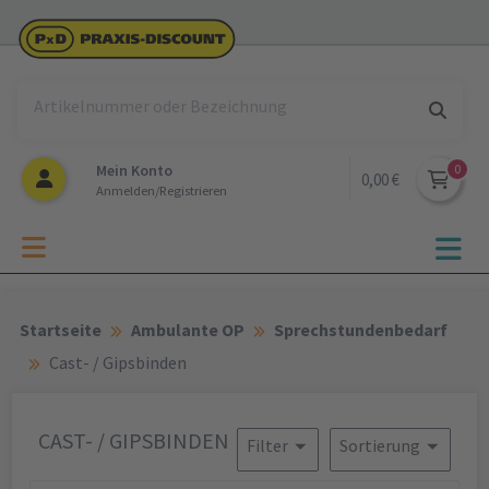
Mein Konto
0,00 €
Anmelden/Registrieren
Startseite
Ambulante OP
Sprechstundenbedarf
Cast- / Gipsbinden
CAST- / GIPSBINDEN
Filter
Sortierung