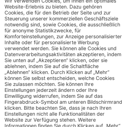
Firmensitz
PxD Praxis-Discount GmbH
Hans-Wunderlich-Straße 7
D-49078 Osnabrück
0800 - 600 66 30
Telefon:
0800 - 07 01 96
Telefon:
info @ praxis-discount.de
E-Mail:
Services
Hilfe
Serviceversprechen
FAQs
Sprechstundenbedarf
Kontakt
Retoure anmelden
Lob & Kritik
Zertifikat
Rechtliches
Impressum
Datenschutz