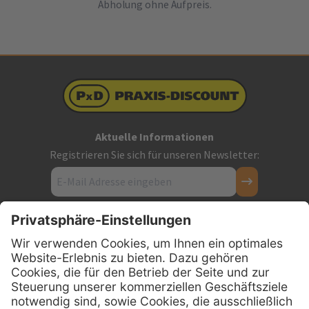
Abholung ohne Aufpreis.
Aktuelle Informationen
Registrieren Sie sich für unseren Newsletter:
Kontakt
Firmensitz
PxD Praxis-Discount GmbH
Hans-Wunderlich-Straße 7
D-49078 Osnabrück