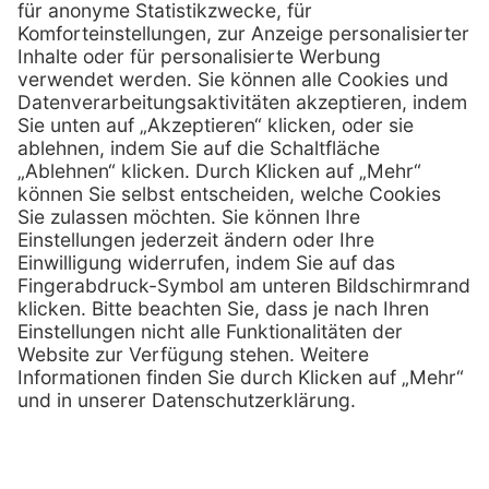
0800 - 600 66 30
Telefon:
0800 - 07 01 96
Telefon:
info @ praxis-discount.de
E-Mail:
Services
Hilfe
Serviceversprechen
FAQs
Sprechstundenbedarf
Kontakt
Retoure anmelden
Lob & Kritik
Zertifikat
Rechtliches
Impressum
Datenschutz
AGB
Nachhaltigkeit
E-Rechnung