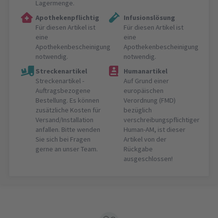
Lagermenge.
Apothekenpflichtig
Infusionslösung
Für diesen Artikel ist
Für diesen Artikel ist
eine
eine
Apothekenbescheinigung
Apothekenbescheinigung
notwendig.
notwendig.
Streckenartikel
Humanartikel
Streckenartikel -
Auf Grund einer
Auftragsbezogene
europäischen
Bestellung. Es können
Verordnung (FMD)
zusätzliche Kosten für
bezüglich
Versand/Installation
verschreibungspflichtiger
anfallen. Bitte wenden
Human-AM, ist dieser
Sie sich bei Fragen
Artikel von der
gerne an unser Team.
Rückgabe
ausgeschlossen!