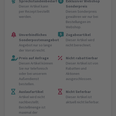
Sprechstundenbedarf
Exklusiver Webshop
Dieser Artikel kann
Sonderpreis
per Rezept bestellt
Diesen Sonderpreis
werden.
gewähren wir nur bei
Bestellungen im
Webshop.
Unverbindliches
Zugabeartikel
Sonderpostenangebot
Dieser Artikel wird
Angebot nur so lange
nicht berechnet.
der Vorrat reicht.
Preis auf Anfrage
Nicht rabattierbar
Diesen Artikel können
Dieser Artikel ist von
Sie nur telefonisch
Rabatten und
oder bei unserem
Aktionen
Außendienst
ausgeschlossen.
bestellen.
Auslaufartikel
Nicht lieferbar
Artikel wird nicht
Dieser Artikel ist
nachbestellt.
aktuell nicht lieferbar.
Bestellmenge ist
maximal der