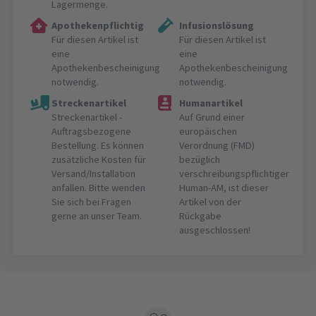
Lagermenge.
Apothekenpflichtig
Infusionslösung
Für diesen Artikel ist
Für diesen Artikel ist
eine
eine
Apothekenbescheinigung
Apothekenbescheinigung
notwendig.
notwendig.
Streckenartikel
Humanartikel
Streckenartikel -
Auf Grund einer
Auftragsbezogene
europäischen
Bestellung. Es können
Verordnung (FMD)
zusätzliche Kosten für
bezüglich
Versand/Installation
verschreibungspflichtiger
anfallen. Bitte wenden
Human-AM, ist dieser
Sie sich bei Fragen
Artikel von der
gerne an unser Team.
Rückgabe
ausgeschlossen!