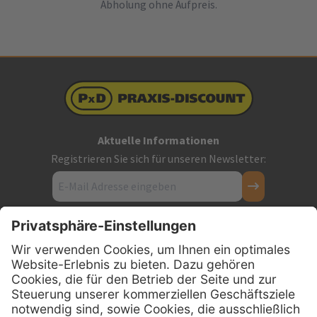
Abholung ohne Aufpreis.
Aktuelle Informationen
Registrieren Sie sich für unseren Newsletter:
Kontakt
Firmensitz
PxD Praxis-Discount GmbH
Hans-Wunderlich-Straße 7
D-49078 Osnabrück