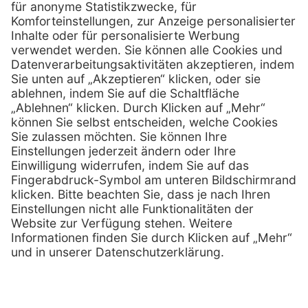
0800 - 600 66 30
Telefon:
0800 - 07 01 96
Telefon:
info @ praxis-discount.de
E-Mail:
Services
Hilfe
Serviceversprechen
FAQs
Sprechstundenbedarf
Kontakt
Retoure anmelden
Lob & Kritik
Zertifikat
Rechtliches
Impressum
Datenschutz
AGB
Nachhaltigkeit
E-Rechnung