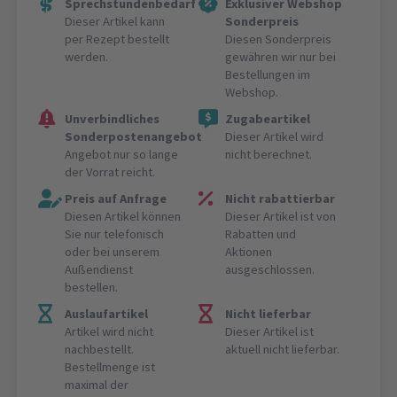
Sprechstundenbedarf
Exklusiver Webshop
Dieser Artikel kann
Sonderpreis
per Rezept bestellt
Diesen Sonderpreis
werden.
gewähren wir nur bei
Bestellungen im
Webshop.
Unverbindliches
Zugabeartikel
Sonderpostenangebot
Dieser Artikel wird
Angebot nur so lange
nicht berechnet.
der Vorrat reicht.
Preis auf Anfrage
Nicht rabattierbar
Diesen Artikel können
Dieser Artikel ist von
Sie nur telefonisch
Rabatten und
oder bei unserem
Aktionen
Außendienst
ausgeschlossen.
bestellen.
Auslaufartikel
Nicht lieferbar
Artikel wird nicht
Dieser Artikel ist
nachbestellt.
aktuell nicht lieferbar.
Bestellmenge ist
maximal der