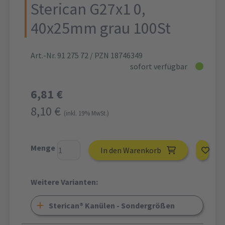
Sterican G27x1 0,
40x25mm grau 100St
Art.-Nr. 91 275 72
/ PZN 18746349
sofort verfügbar
6,81 €
8,10 €
(inkl. 19% MwSt.)
Menge
In den Warenkorb
Weitere Varianten:
Sterican® Kanülen - Sondergrößen