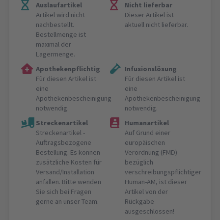
Auslaufartikel
Nicht lieferbar
Artikel wird nicht
Dieser Artikel ist
nachbestellt.
aktuell nicht lieferbar.
Bestellmenge ist
maximal der
Lagermenge.
Apothekenpflichtig
Infusionslösung
Für diesen Artikel ist
Für diesen Artikel ist
eine
eine
Apothekenbescheinigung
Apothekenbescheinigung
notwendig.
notwendig.
Streckenartikel
Humanartikel
Streckenartikel -
Auf Grund einer
Auftragsbezogene
europäischen
Bestellung. Es können
Verordnung (FMD)
zusätzliche Kosten für
bezüglich
Versand/Installation
verschreibungspflichtiger
anfallen. Bitte wenden
Human-AM, ist dieser
Sie sich bei Fragen
Artikel von der
gerne an unser Team.
Rückgabe
ausgeschlossen!