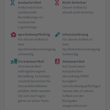
Auslaufartikel
Nicht lieferbar
Artikel wird nicht
Dieser Artikel ist
nachbestellt.
aktuell nicht lieferbar.
Bestellmenge ist
maximal der
Lagermenge.
Apothekenpflichtig
Infusionslösung
Für diesen Artikel ist
Für diesen Artikel ist
eine
eine
Apothekenbescheinigung
Apothekenbescheinigung
notwendig.
notwendig.
Streckenartikel
Humanartikel
Streckenartikel -
Auf Grund einer
Auftragsbezogene
europäischen
Bestellung. Es können
Verordnung (FMD)
zusätzliche Kosten für
bezüglich
Versand/Installation
verschreibungspflichtiger
anfallen. Bitte wenden
Human-AM, ist dieser
Sie sich bei Fragen
Artikel von der
gerne an unser Team.
Rückgabe
ausgeschlossen!