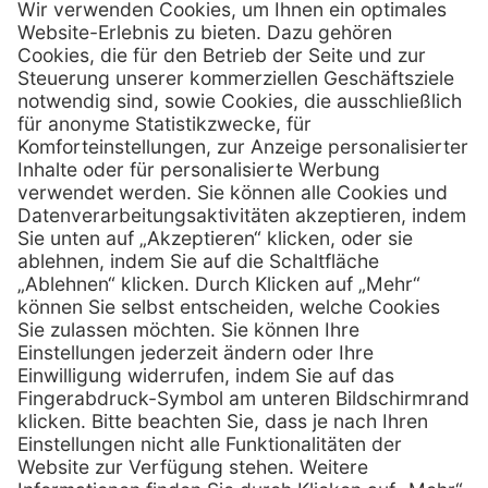
Firmensitz
PxD Praxis-Discount GmbH
Hans-Wunderlich-Straße 7
D-49078 Osnabrück
0800 - 600 66 30
Telefon:
0800 - 07 01 96
Telefon:
info @ praxis-discount.de
E-Mail:
Services
Hilfe
Serviceversprechen
FAQs
Sprechstundenbedarf
Kontakt
Retoure anmelden
Lob & Kritik
Zertifikat
Rechtliches
Impressum