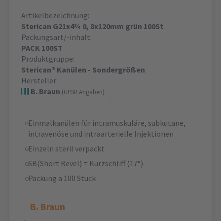
Artikelbezeichnung:
Sterican G21x4¾ 0, 8x120mm grün 100St
Packungsart/-inhalt:
PACK 100ST
Produktgruppe:
Sterican® Kanülen - Sondergrößen
Hersteller:
B. Braun
(GPSR Angaben)
Einmalkanülen für intramuskuläre, subkutane,
intravenöse und intraarterielle Injektionen
Einzeln steril verpackt
SB(Short Bevel) = Kurzschliff (17°)
Packung a 100 Stück
B. Braun