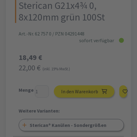
Sterican G21x4¾ 0,
8x120mm grün 100St
Art.-Nr. 62 757 0
/ PZN 04291448
sofort verfügbar
18,49 €
22,00 €
(inkl. 19% MwSt.)
Menge
In den Warenkorb
Weitere Varianten:
Sterican® Kanülen - Sondergrößen