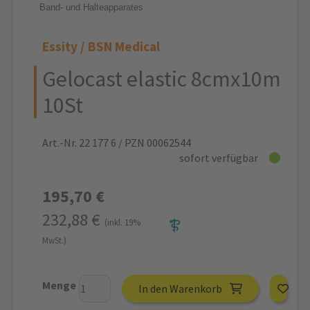
Band- und Halteapparates
Essity / BSN Medical
Gelocast elastic 8cmx10m
10St
Art.-Nr. 22 177 6
/ PZN 00062544
sofort verfügbar
195,70 €
232,88 €
(inkl. 19%
MwSt.)
Menge
In den Warenkorb