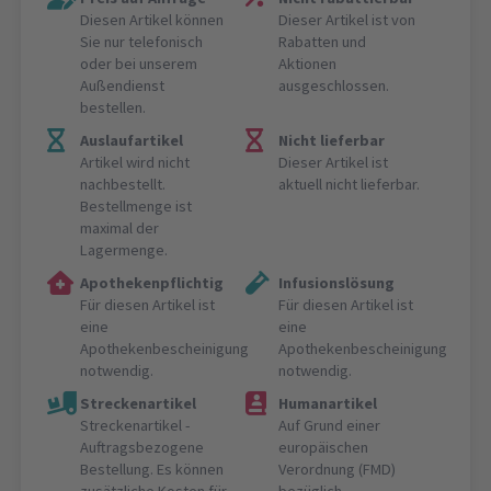
Diesen Artikel können
Dieser Artikel ist von
Sie nur telefonisch
Rabatten und
oder bei unserem
Aktionen
Außendienst
ausgeschlossen.
bestellen.
Auslaufartikel
Nicht lieferbar
Artikel wird nicht
Dieser Artikel ist
nachbestellt.
aktuell nicht lieferbar.
Bestellmenge ist
maximal der
Lagermenge.
Apothekenpflichtig
Infusionslösung
Für diesen Artikel ist
Für diesen Artikel ist
eine
eine
Apothekenbescheinigung
Apothekenbescheinigung
notwendig.
notwendig.
Streckenartikel
Humanartikel
Streckenartikel -
Auf Grund einer
Auftragsbezogene
europäischen
Bestellung. Es können
Verordnung (FMD)