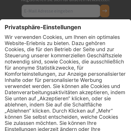
Kontakt
Firmensitz
PxD Praxis-Discount GmbH
Hans-Wunderlich-Straße 7
D-49078 Osnabrück
0800 - 600 66 30
Telefon:
0800 - 07 01 96
Telefon:
info @ praxis-discount.de
E-Mail:
Services
Hilfe
Serviceversprechen
FAQs
Sprechstundenbedarf
Kontakt