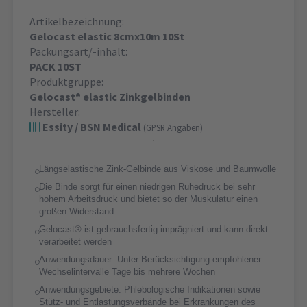
Artikelbezeichnung:
Gelocast elastic 8cmx10m 10St
Packungsart/-inhalt:
PACK 10ST
Produktgruppe:
Gelocast® elastic Zinkgelbinden
Hersteller:
Essity / BSN Medical
(GPSR Angaben)
Längselastische Zink-Gelbinde aus Viskose und Baumwolle
Die Binde sorgt für einen niedrigen Ruhedruck bei sehr
hohem Arbeitsdruck und bietet so der Muskulatur einen
großen Widerstand
Gelocast® ist gebrauchsfertig imprägniert und kann direkt
verarbeitet werden
Anwendungsdauer: Unter Berücksichtigung empfohlener
Wechselintervalle Tage bis mehrere Wochen
Anwendungsgebiete: Phlebologische Indikationen sowie
Stütz- und Entlastungsverbände bei Erkrankungen des