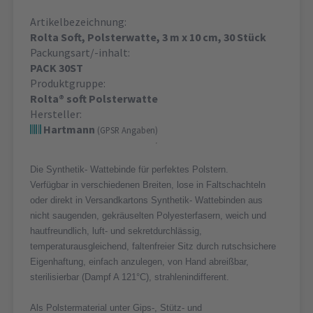
Artikelbezeichnung:
Rolta Soft, Polsterwatte, 3 m x 10 cm, 30 Stück
Packungsart/-inhalt:
PACK 30ST
Produktgruppe:
Rolta® soft Polsterwatte
Hersteller:
Hartmann
(GPSR Angaben)
Die Synthetik- Wattebinde für perfektes Polstern.
Verfügbar in verschiedenen Breiten, lose in Faltschachteln
oder direkt in Versandkartons Synthetik- Wattebinden aus
nicht saugenden, gekräuselten Polyesterfasern, weich und
hautfreundlich, luft- und sekretdurchlässig,
temperaturausgleichend, faltenfreier Sitz durch rutschsichere
Eigenhaftung, einfach anzulegen, von Hand abreißbar,
sterilisierbar (Dampf A 121°C), strahlenindifferent.
Als Polstermaterial unter Gips-, Stütz- und