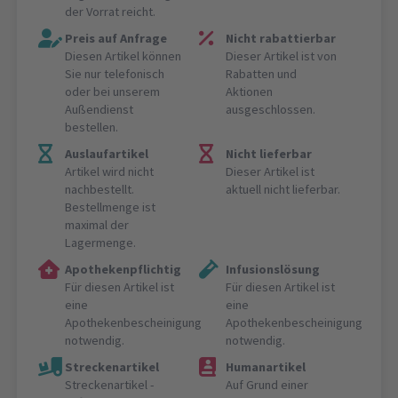
der Vorrat reicht.
Preis auf Anfrage
Nicht rabattierbar
Diesen Artikel können
Dieser Artikel ist von
Sie nur telefonisch
Rabatten und
oder bei unserem
Aktionen
Außendienst
ausgeschlossen.
bestellen.
Auslaufartikel
Nicht lieferbar
Artikel wird nicht
Dieser Artikel ist
nachbestellt.
aktuell nicht lieferbar.
Bestellmenge ist
maximal der
Lagermenge.
Apothekenpflichtig
Infusionslösung
Für diesen Artikel ist
Für diesen Artikel ist
eine
eine
Apothekenbescheinigung
Apothekenbescheinigung
notwendig.
notwendig.
Streckenartikel
Humanartikel
Streckenartikel -
Auf Grund einer