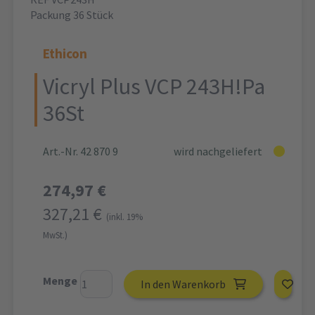
Packung 36 Stück
Ethicon
Vicryl Plus VCP 243H!Pa
36St
Art.-Nr. 42 870 9
wird nachgeliefert
274,97 €
327,21 €
(inkl. 19%
MwSt.)
Menge
In den Warenkorb