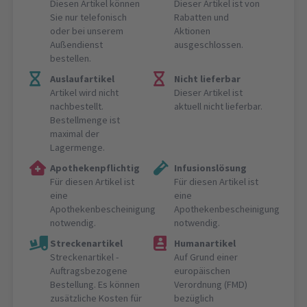
Diesen Artikel können
Dieser Artikel ist von
Sie nur telefonisch
Rabatten und
oder bei unserem
Aktionen
Außendienst
ausgeschlossen.
bestellen.
Auslaufartikel
Nicht lieferbar
Artikel wird nicht
Dieser Artikel ist
nachbestellt.
aktuell nicht lieferbar.
Bestellmenge ist
maximal der
Lagermenge.
Apothekenpflichtig
Infusionslösung
Für diesen Artikel ist
Für diesen Artikel ist
eine
eine
Apothekenbescheinigung
Apothekenbescheinigung
notwendig.
notwendig.
Streckenartikel
Humanartikel
Streckenartikel -
Auf Grund einer
Auftragsbezogene
europäischen
Bestellung. Es können
Verordnung (FMD)
zusätzliche Kosten für
bezüglich