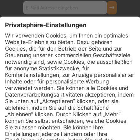
Kontakt
Firmensitz
PxD Praxis-Discount GmbH
Hans-Wunderlich-Straße 7
D-49078 Osnabrück
0800 - 600 66 30
Telefon:
0800 - 07 01 96
Telefon:
info @ praxis-discount.de
E-Mail:
Services
Hilfe
Serviceversprechen
FAQs
Sprechstundenbedarf
Kontakt