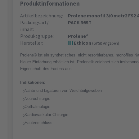
Produktinformationen
Artikelbezeichnung:
Prolene monofil 3/0 metr2 FS2
Packungsart/-
PACK 36ST
inhalt:
Produktgruppe:
Prolene®
Hersteller:
Ethicon
(GPSR Angaben)
Prolene® ist ein synthetisches, nicht resorbierbares, monofiles Na
blauer Einfärbung erhältlich ist. Prolene® zeichnet sich insbesond
Eigenschaft des Fadens aus.
Indikationen:
Nähte und Ligaturen von Weichteilgeweben
Neurochirurgie
Opthalmologie
Kardiovaskular-Chirurgie
Hautverschluss