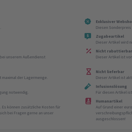
Exklusiver Websh
.
Diesen Sonderpreis 
Zugabeartikel
Dieser Artikel wird 
Nicht rabattierba
r bei unserem Außendienst
Dieser Artikel ist v
Nicht lieferbar
ist maximal der Lagermenge.
Dieser Artikel ist akt
Infusionslösung
igung notwendig.
Für diesen Artikel 
Humanartikel
. Es können zusätzliche Kosten für
Auf Grund einer eur
 sich bei Fragen gerne an unser
verschreibungspflic
ausgeschlossen!