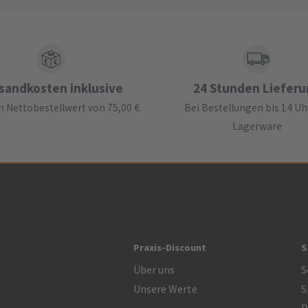
sandkosten inklusive
24 Stunden Liefer
 Nettobestellwert von 75,00 €.
Bei Bestellungen bis 14 Uh
Lagerware
Praxis-Discount
S
Über uns
S
Unsere Werte
S
R