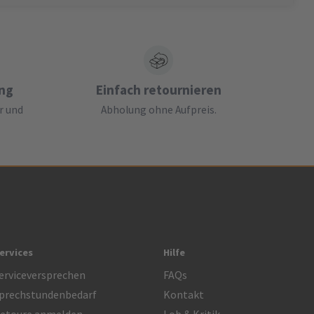
ung
Einfach retournieren
r und
Abholung ohne Aufpreis.
ervices
Hilfe
erviceversprechen
FAQs
prechstundenbedarf
Kontakt
etoure anmelden
Lob & Kritik