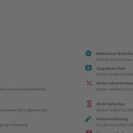
Exklusiver Websh
.
Diesen Sonderpreis 
Zugabeartikel
Dieser Artikel wird 
Nicht rabattierba
r bei unserem Außendienst
Dieser Artikel ist v
Nicht lieferbar
ist maximal der Lagermenge.
Dieser Artikel ist akt
Infusionslösung
igung notwendig.
Für diesen Artikel 