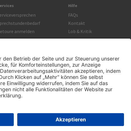
ervices
Hilfe
erviceversprechen
FAQs
prechstundenbedarf
Kontakt
etoure anmelden
Lob & Kritik
Rechtliches
Impressum
Datenschutz
AGB
Nachhaltigkeit
E-Rechnung
|
Sitemap
zlichen Mehrwertsteuer.