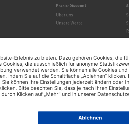
Praxis-Discount
S
Über uns
S
Unsere Werte
S
R
Zertifikat
 ausschließlich Fachkreise. Ausgewiesene Preise sind Nettopreise und verstehen sich zuzüglich der geset