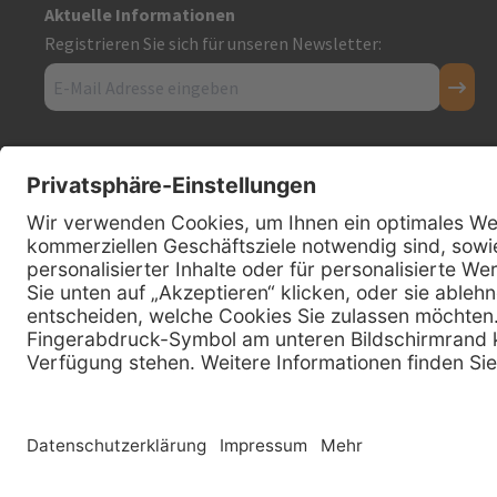
Aktuelle Informationen
Registrieren Sie sich für unseren Newsletter:
Kontakt
Firmensitz
PxD Praxis-Discount GmbH
Hans-Wunderlich-Straße 7
D-49078 Osnabrück
0800 - 600 66 30
Telefon:
0800 - 07 01 96
Telefon:
info @ praxis-discount.de
E-Mail:
Copyright © 2026 PxD Praxis-Discount GmbH. All rights reserved.
Wir beliefern