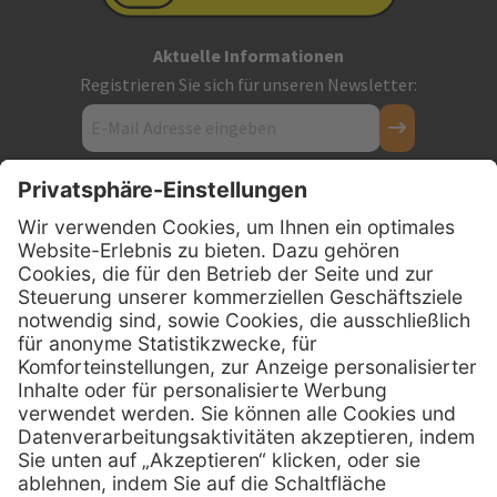
Aktuelle Informationen
Registrieren Sie sich für unseren Newsletter:
Kontakt
Firmensitz
PxD Praxis-Discount GmbH
Hans-Wunderlich-Straße 7
D-49078 Osnabrück
0800 - 600 66 30
Telefon:
0800 - 07 01 96
Telefon:
info @ praxis-discount.de
E-Mail: