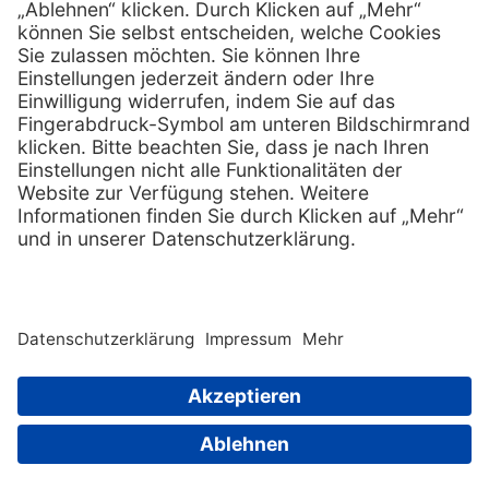
Services
Hilfe
Serviceversprechen
FAQs
Sprechstundenbedarf
Kontakt
Retoure anmelden
Lob & Kritik
Zertifikat
Rechtliches
Impressum
Datenschutz
AGB
Nachhaltigkeit
E-Rechnung
Copyright © 2026 PxD Praxis-Discount GmbH. All rights
reserved.
Wir beliefern ausschließlich Fachkreise. Ausgewiesene Preise
sind Nettopreise und verstehen sich zuzüglich der gesetzlichen
|
Sitemap
Mehrwertsteuer.