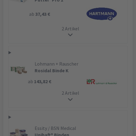
ab
37,43 €
2 Artikel
Lohmann + Rauscher
Rosidal Binde K
ab
143,82 €
2 Artikel
Essity / BSN Medical
Unihaft® Binden