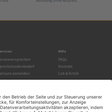
r und
Abholung ohne Aufpreis.
ervices
Hilfe
erviceversprechen
FAQs
prechstundenbedarf
Kontakt
etoure anmelden
Lob & Kritik
Rechtliches
Impressum
Datenschutz
AGB