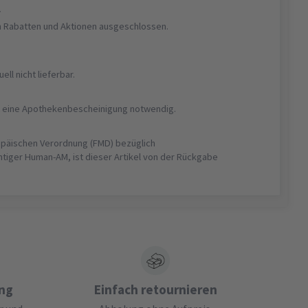
r
on Rabatten und Aktionen ausgeschlossen.
uell nicht lieferbar.
ist eine Apothekenbescheinigung notwendig.
opäischen Verordnung (FMD) bezüglich
htiger Human-AM, ist dieser Artikel von der Rückgabe
ung
Einfach retournieren