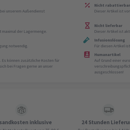
Nicht rabattierba
r bei unserem Außendienst
Dieser Artikel ist v
Nicht lieferbar
ist maximal der Lagermenge.
Dieser Artikel ist akt
Infusionslösung
igung notwendig.
Für diesen Artikel 
Humanartikel
. Es können zusätzliche Kosten für
Auf Grund einer eur
 sich bei Fragen gerne an unser
verschreibungspflic
ausgeschlossen!
sandkosten inklusive
24 Stunden Liefer