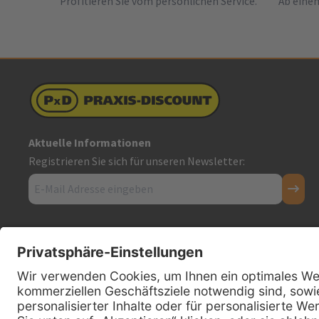
Profitieren Sie vom persönlichen Service.
Ab einem
Aktuelle Informationen
Registrieren Sie sich für unseren Newsletter:
Kontakt
Firmensitz
PxD Praxis-Discount GmbH
Hans-Wunderlich-Straße 7
D-49078 Osnabrück