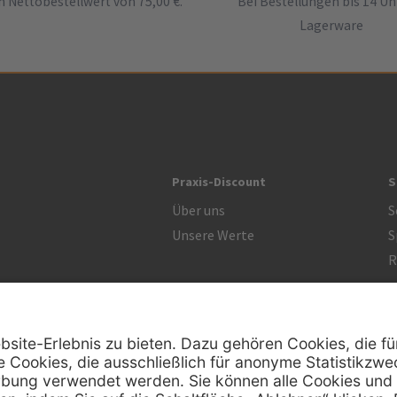
 Nettobestellwert von 75,00 €.
Bei Bestellungen bis 14 Uh
Lagerware
Praxis-Discount
S
Über uns
S
Unsere Werte
S
R
Zertifikat