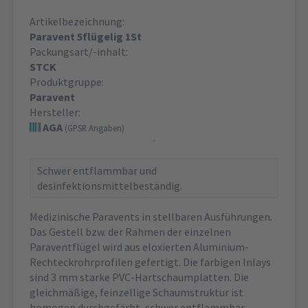
Artikelbezeichnung:
Paravent 5flügelig 1St
Packungsart/-inhalt:
STCK
Produktgruppe:
Paravent
Hersteller:
AGA
(GPSR Angaben)
Schwer entflammbar und
desinfektionsmittelbeständig.
Medizinische Paravents in stellbaren Ausführungen.
Das Gestell bzw. der Rahmen der einzelnen
Paraventflügel wird aus eloxierten Aluminium-
Rechteckrohrprofilen gefertigt. Die farbigen Inlays
sind 3 mm starke PVC-Hartschaumplatten. Die
gleichmäßige, feinzellige Schaumstruktur ist
homogen durchgefärbt, schwer entflammbar,