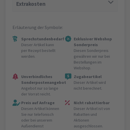
Extrakosten
Erläuterung der Symbole:
Sprechstundenbedarf
Exklusiver Webshop
Dieser Artikel kann
Sonderpreis
per Rezept bestellt
Diesen Sonderpreis
werden.
gewähren wir nur bei
Bestellungen im
Webshop.
Unverbindliches
Zugabeartikel
Sonderpostenangebot
Dieser Artikel wird
Angebot nur so lange
nicht berechnet.
der Vorrat reicht.
Preis auf Anfrage
Nicht rabattierbar
Diesen Artikel können
Dieser Artikel ist von
Sie nur telefonisch
Rabatten und
oder bei unserem
Aktionen
Außendienst
ausgeschlossen.