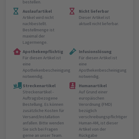
bestellen.
Auslaufartikel
Nicht lieferbar
Artikel wird nicht
Dieser Artikel ist
nachbestellt.
aktuell nicht lieferbar.
Bestellmenge ist
maximal der
Lagermenge.
Apothekenpflichtig
Infusionslösung
Für diesen Artikel ist
Für diesen Artikel ist
eine
eine
Apothekenbescheinigung
Apothekenbescheinigung
notwendig.
notwendig.
Streckenartikel
Humanartikel
Streckenartikel -
Auf Grund einer
Auftragsbezogene
europäischen
Bestellung. Es können
Verordnung (FMD)
zusätzliche Kosten für
bezüglich
Versand/Installation
verschreibungspflichtiger
anfallen. Bitte wenden
Human-AM, ist dieser
Sie sich bei Fragen
Artikel von der
gerne an unser Team.
Rückgabe