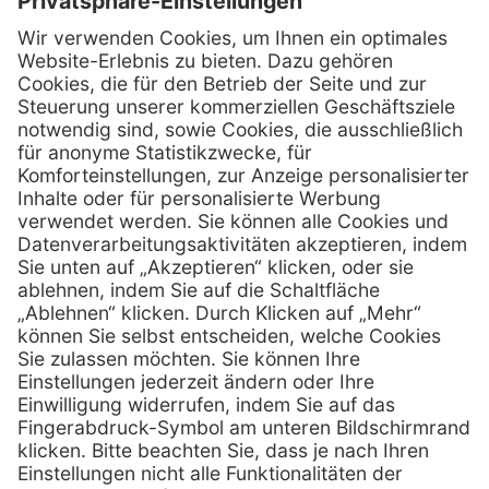
Kontakt
Firmensitz
PxD Praxis-Discount GmbH
Hans-Wunderlich-Straße 7
D-49078 Osnabrück
0800 - 600 66 30
Telefon:
0800 - 07 01 96
Telefon:
info @ praxis-discount.de
E-Mail:
Services
Hilfe
Serviceversprechen
FAQs
Sprechstundenbedarf
Kontakt
Retoure anmelden
Lob & Kritik
Zertifikat
Rechtliches