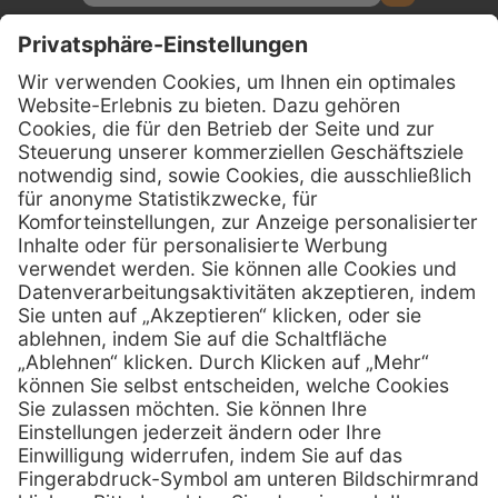
Kontakt
Firmensitz
PxD Praxis-Discount GmbH
Hans-Wunderlich-Straße 7
D-49078 Osnabrück
0800 - 600 66 30
Telefon:
0800 - 07 01 96
Telefon:
info @ praxis-discount.de
E-Mail:
Services
Hilfe
Serviceversprechen
FAQs
Sprechstundenbedarf
Kontakt
Retoure anmelden
Lob & Kritik