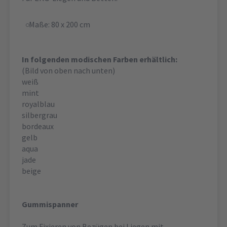
Maße: 80 x 200 cm
In folgenden modischen Farben erhältlich:
(Bild von oben nach unten)
weiß
mint
royalblau
silbergrau
bordeaux
gelb
aqua
jade
beige
Gummispanner
Zum Fixieren von Bezügen bei Liegen mit