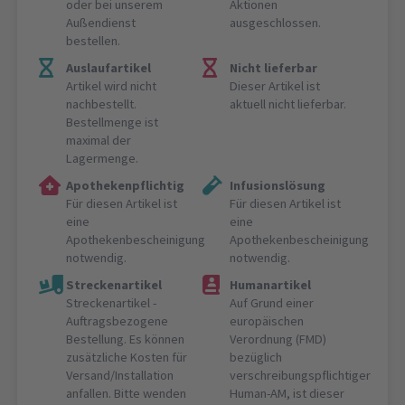
oder bei unserem
Aktionen
Außendienst
ausgeschlossen.
bestellen.
Auslaufartikel
Nicht lieferbar
Artikel wird nicht
Dieser Artikel ist
nachbestellt.
aktuell nicht lieferbar.
Bestellmenge ist
maximal der
Lagermenge.
Apothekenpflichtig
Infusionslösung
Für diesen Artikel ist
Für diesen Artikel ist
eine
eine
Apothekenbescheinigung
Apothekenbescheinigung
notwendig.
notwendig.
Streckenartikel
Humanartikel
Streckenartikel -
Auf Grund einer
Auftragsbezogene
europäischen
Bestellung. Es können
Verordnung (FMD)
zusätzliche Kosten für
bezüglich
Versand/Installation
verschreibungspflichtiger
anfallen. Bitte wenden
Human-AM, ist dieser