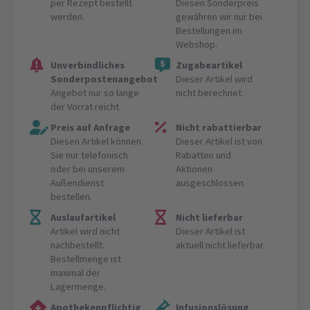
per Rezept bestellt
Diesen Sonderpreis
werden.
gewähren wir nur bei
Bestellungen im
Webshop.
Unverbindliches
Zugabeartikel
Sonderpostenangebot
Dieser Artikel wird
Angebot nur so lange
nicht berechnet.
der Vorrat reicht.
Preis auf Anfrage
Nicht rabattierbar
Diesen Artikel können
Dieser Artikel ist von
Sie nur telefonisch
Rabatten und
oder bei unserem
Aktionen
Außendienst
ausgeschlossen.
bestellen.
Auslaufartikel
Nicht lieferbar
Artikel wird nicht
Dieser Artikel ist
nachbestellt.
aktuell nicht lieferbar.
Bestellmenge ist
maximal der
Lagermenge.
Apothekenpflichtig
Infusionslösung