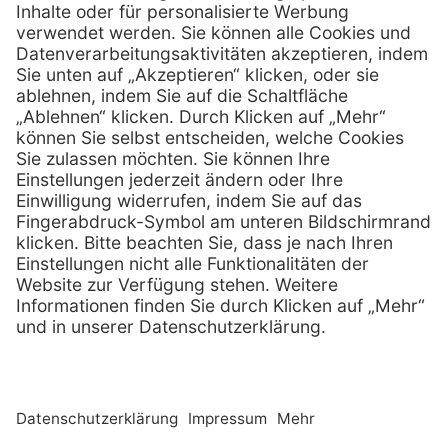
0800 - 07 01 96
Telefon:
info @ praxis-discount.de
E-Mail:
Services
Hilfe
Serviceversprechen
FAQs
Sprechstundenbedarf
Kontakt
Retoure anmelden
Lob & Kritik
Zertifikat
Rechtliches
Impressum
Datenschutz
AGB
Nachhaltigkeit
E-Rechnung