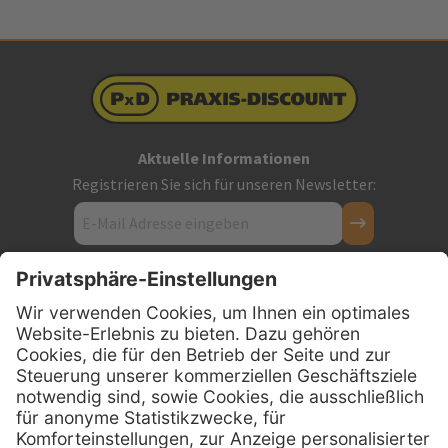
Aktuelle Informationen
Registrieren Sie sich für unseren Newsletter:
Kontakt
Firmensitz
PxD Praxis-Discount GmbH
Hans-Wunderlich-Straße 7
D-49078 Osnabrück
0800 - 600 66 30
Telefon: