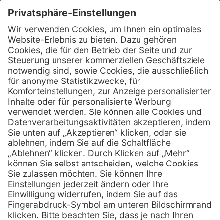
Kontakt
Firmensitz
PxD Praxis-Discount GmbH
Hans-Wunderlich-Straße 7
D-49078 Osnabrück
0800 - 600 66 30
Telefon:
0800 - 07 01 96
Telefon:
info @ praxis-discount.de
E-Mail:
Services
Hilfe
Serviceversprechen
FAQs
Sprechstundenbedarf
Kontakt
Retoure anmelden
Lob & Kritik
Zertifikat
Rechtliches