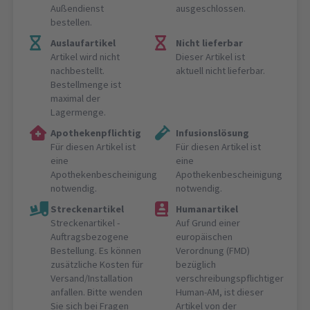
Außendienst
ausgeschlossen.
bestellen.
Auslaufartikel
Nicht lieferbar
Artikel wird nicht
Dieser Artikel ist
nachbestellt.
aktuell nicht lieferbar.
Bestellmenge ist
maximal der
Lagermenge.
Apothekenpflichtig
Infusionslösung
Für diesen Artikel ist
Für diesen Artikel ist
eine
eine
Apothekenbescheinigung
Apothekenbescheinigung
notwendig.
notwendig.
Streckenartikel
Humanartikel
Streckenartikel -
Auf Grund einer
Auftragsbezogene
europäischen
Bestellung. Es können
Verordnung (FMD)
zusätzliche Kosten für
bezüglich
Versand/Installation
verschreibungspflichtiger
anfallen. Bitte wenden
Human-AM, ist dieser
Sie sich bei Fragen
Artikel von der