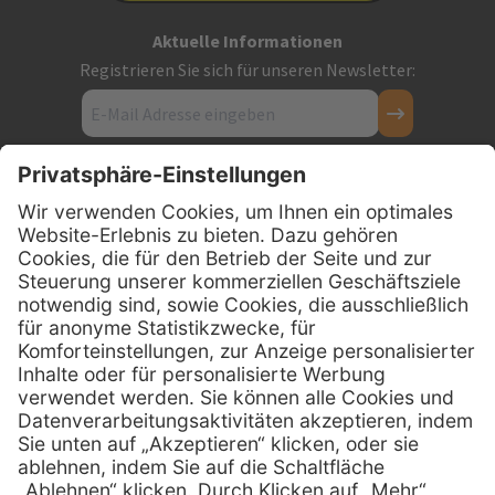
Aktuelle Informationen
Registrieren Sie sich für unseren Newsletter:
Kontakt
Firmensitz
PxD Praxis-Discount GmbH
Hans-Wunderlich-Straße 7
D-49078 Osnabrück
0800 - 600 66 30
Telefon:
0800 - 07 01 96
Telefon:
info @ praxis-discount.de
E-Mail:
Services
Hilfe