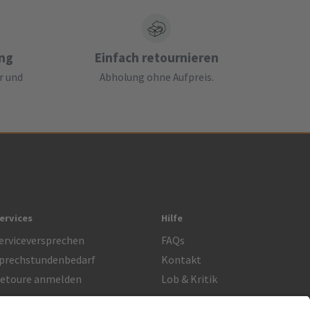
ung
Einfach retournieren
r und
Abholung ohne Aufpreis.
ervices
Hilfe
erviceversprechen
FAQs
prechstundenbedarf
Kontakt
etoure anmelden
Lob & Kritik
Rechtliches