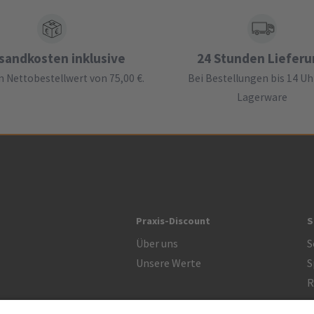
sandkosten inklusive
24 Stunden Liefer
 Nettobestellwert von 75,00 €.
Bei Bestellungen bis 14 Uh
Lagerware
Praxis-Discount
S
Über uns
S
Unsere Werte
S
R
Zertifikat