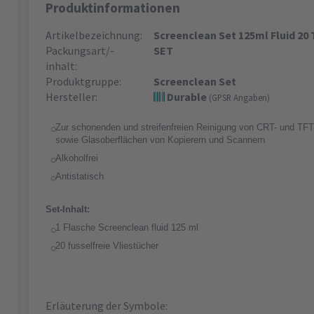
Produktinformationen
Artikelbezeichnung:
Screenclean Set 125ml Fluid 20
Packungsart/-
SET
inhalt:
Produktgruppe:
Screenclean Set
Hersteller:
Durable
(GPSR Angaben)
Zur schonenden und streifenfreien Reinigung von CRT- und TFT-
sowie Glasoberflächen von Kopierern und Scannern
Alkoholfrei
Antistatisch
Set-Inhalt:
1 Flasche Screenclean fluid 125 ml
20 fusselfreie Vliestücher
Erläuterung der Symbole: