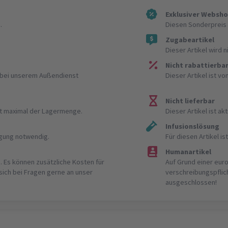
Exklusiver Websh
.
Diesen Sonderpreis 
Zugabeartikel
Dieser Artikel wird 
Nicht rabattierba
r bei unserem Außendienst
Dieser Artikel ist v
Nicht lieferbar
ist maximal der Lagermenge.
Dieser Artikel ist akt
Infusionslösung
igung notwendig.
Für diesen Artikel 
Humanartikel
. Es können zusätzliche Kosten für
Auf Grund einer eur
 sich bei Fragen gerne an unser
verschreibungspflic
ausgeschlossen!