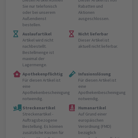
Sie nur telefonisch
Rabatten und
oder bei unserem
Aktionen
Außendienst
ausgeschlossen.
bestellen.
Auslaufartikel
Nicht lieferbar
Artikel wird nicht
Dieser Artikel ist
nachbestellt.
aktuell nicht lieferbar.
Bestellmenge ist
maximal der
Lagermenge.
Apothekenpflichtig
Infusionslösung
Für diesen Artikel ist
Für diesen Artikel ist
eine
eine
Apothekenbescheinigung
Apothekenbescheinigung
notwendig.
notwendig.
Streckenartikel
Humanartikel
Streckenartikel -
Auf Grund einer
Auftragsbezogene
europäischen
Bestellung. Es können
Verordnung (FMD)
zusätzliche Kosten für
bezüglich