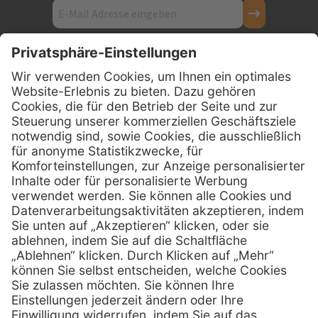
Kontakt
Firmensitz
PxD Praxis-Discount GmbH
Hans-Wunderlich-Straße 7
D-49078 Osnabrück
0800 - 600 66 30
Telefon:
0800 - 07 01 96
Telefon:
info @ praxis-discount.de
E-Mail:
Services
Hilfe
Serviceversprechen
FAQs
Sprechstundenbedarf
Kontakt
Retoure anmelden
Lob & Kritik