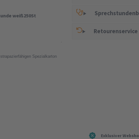
Sprechstundenb
kunde weiß250St
Retourenservice
trapazierfähigen Spezialkarton
Exklusiver Websh