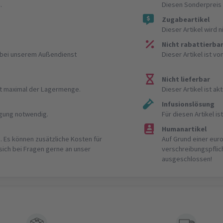
.
Diesen Sonderpreis 
Zugabeartikel
Dieser Artikel wird 
Nicht rabattierba
r bei unserem Außendienst
Dieser Artikel ist v
Nicht lieferbar
ist maximal der Lagermenge.
Dieser Artikel ist akt
Infusionslösung
igung notwendig.
Für diesen Artikel 
Humanartikel
. Es können zusätzliche Kosten für
Auf Grund einer eur
 sich bei Fragen gerne an unser
verschreibungspflic
ausgeschlossen!