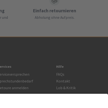
ung
Einfach retournieren
r und
Abholung ohne Aufpreis.
ervices
Hilfe
erviceversprechen
FAQs
prechstundenbedarf
Kontakt
etoure anmelden
Lob & Kritik
Rechtliches
Impressum