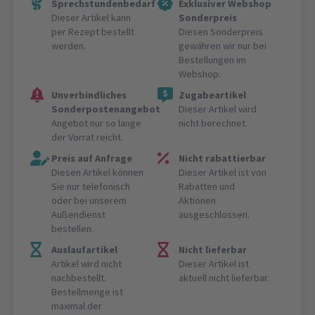
Sprechstundenbedarf
Exklusiver Webshop
Dieser Artikel kann
Sonderpreis
per Rezept bestellt
Diesen Sonderpreis
werden.
gewähren wir nur bei
Bestellungen im
Webshop.
Unverbindliches
Zugabeartikel
Sonderpostenangebot
Dieser Artikel wird
Angebot nur so lange
nicht berechnet.
der Vorrat reicht.
Preis auf Anfrage
Nicht rabattierbar
Diesen Artikel können
Dieser Artikel ist von
Sie nur telefonisch
Rabatten und
oder bei unserem
Aktionen
Außendienst
ausgeschlossen.
bestellen.
Auslaufartikel
Nicht lieferbar
Artikel wird nicht
Dieser Artikel ist
nachbestellt.
aktuell nicht lieferbar.
Bestellmenge ist
maximal der