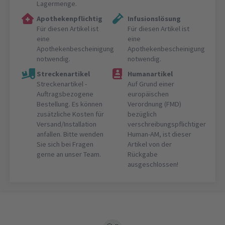
Lagermenge.
Apothekenpflichtig
Infusionslösung
Für diesen Artikel ist
Für diesen Artikel ist
eine
eine
Apothekenbescheinigung
Apothekenbescheinigung
notwendig.
notwendig.
Streckenartikel
Humanartikel
Streckenartikel -
Auf Grund einer
Auftragsbezogene
europäischen
Bestellung. Es können
Verordnung (FMD)
zusätzliche Kosten für
bezüglich
Versand/Installation
verschreibungspflichtiger
anfallen. Bitte wenden
Human-AM, ist dieser
Sie sich bei Fragen
Artikel von der
gerne an unser Team.
Rückgabe
ausgeschlossen!