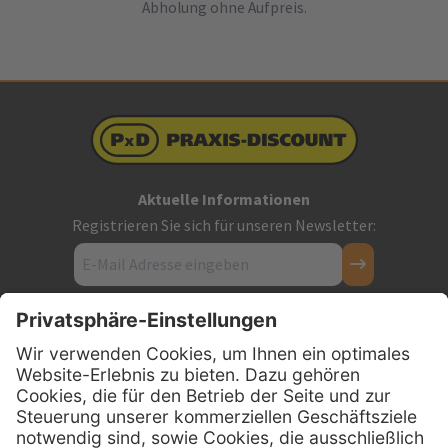
Abholung ohne Aufpreis.
Aktuelle Informationen
Registrieren Sie sich für unseren Newsletter:
Kontakt
Firmensitz
PxD Praxis-Discount GmbH
Hans-Wunderlich-Straße 7
D-49078 Osnabrück