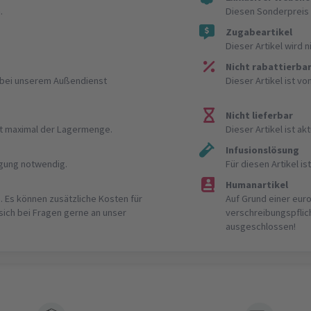
.
Diesen Sonderpreis 
Zugabeartikel
Dieser Artikel wird 
Nicht rabattierba
r bei unserem Außendienst
Dieser Artikel ist v
Nicht lieferbar
ist maximal der Lagermenge.
Dieser Artikel ist akt
Infusionslösung
igung notwendig.
Für diesen Artikel 
Humanartikel
. Es können zusätzliche Kosten für
Auf Grund einer eur
 sich bei Fragen gerne an unser
verschreibungspflic
ausgeschlossen!