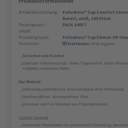
Produktinformationen
Artikelbezeichnung:
Foliodress® Cap Comfort Unive
Barett, weiß, 100 Stück
Packungsart/-
PACK 100ST
inhalt:
Produktgruppe:
Foliodress® Cap Einmal-OP-Ha
Hersteller:
Hartmann
(GPSR Angaben)
Sicherheit und Komfort
Optimaler Infektionsschutz. Hoher Tragekomfort. Beste Wärme
sorgfältig verarbeitete Nähte
Das Material:
Vollständig partikeldichtes Viskosematerial ohne Perforierung
Hautfreundliches, atmungsaktives Vlies
Universal- und Fun-Varianten aus Polypropylenvlies
Comfort Universal
Universelle Baretthaube mit umlaufendem Gummizug; besonders