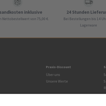
sandkosten inklusive
24 Stunden Liefer
 Nettobestellwert von 75,00 €.
Bei Bestellungen bis 14 Uh
Lagerware
Praxis-Discount
S
Über uns
S
Unsere Werte
S
R
Zertifikat