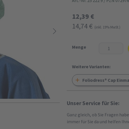
Art.-Nr. 25 222 9
/ PZN 07297
12,39 €
14,74 €
(inkl. 19% MwSt.)
Menge
Weitere Varianten:
Foliodress® Cap Einm
Unser Service für Sie:
Ganz gleich, ob Sie Fragen hab
immer für Sie da und helfen Ihn