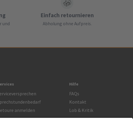
ung
Einfach retournieren
r und
Abholung ohne Aufpreis.
ervices
Hilfe
erviceversprechen
FAQs
prechstundenbedarf
Kontakt
etoure anmelden
Lob & Kritik
Rechtliches
Impressum