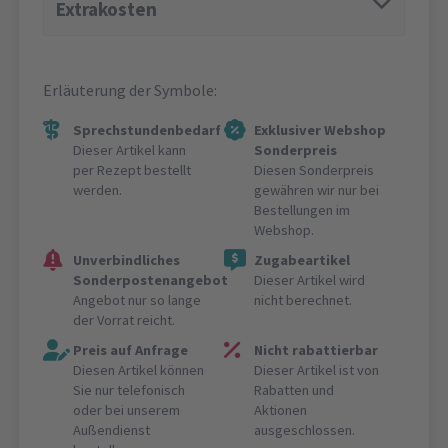
Extrakosten
Erläuterung der Symbole:
Sprechstundenbedarf
Exklusiver Webshop
Dieser Artikel kann
Sonderpreis
per Rezept bestellt
Diesen Sonderpreis
werden.
gewähren wir nur bei
Bestellungen im
Webshop.
Unverbindliches
Zugabeartikel
Sonderpostenangebot
Dieser Artikel wird
Angebot nur so lange
nicht berechnet.
der Vorrat reicht.
Preis auf Anfrage
Nicht rabattierbar
Diesen Artikel können
Dieser Artikel ist von
Sie nur telefonisch
Rabatten und
oder bei unserem
Aktionen
Außendienst
ausgeschlossen.