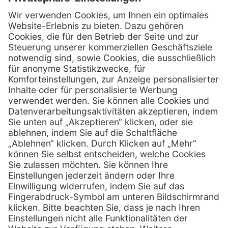
Kontakt
Firmensitz
PxD Praxis-Discount GmbH
Hans-Wunderlich-Straße 7
D-49078 Osnabrück
0800 - 600 66 30
Telefon:
0800 - 07 01 96
Telefon:
info @ praxis-discount.de
E-Mail:
Services
Hilfe
Serviceversprechen
FAQs
Sprechstundenbedarf
Kontakt
Retoure anmelden
Lob & Kritik
Zertifikat
Rechtliches
Impressum