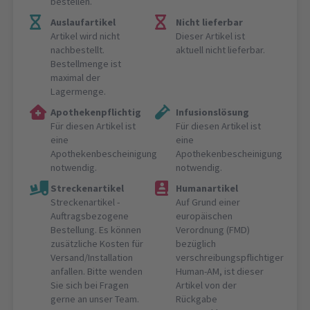
bestellen.
Auslaufartikel
Nicht lieferbar
Artikel wird nicht
Dieser Artikel ist
nachbestellt.
aktuell nicht lieferbar.
Bestellmenge ist
maximal der
Lagermenge.
Apothekenpflichtig
Infusionslösung
Für diesen Artikel ist
Für diesen Artikel ist
eine
eine
Apothekenbescheinigung
Apothekenbescheinigung
notwendig.
notwendig.
Streckenartikel
Humanartikel
Streckenartikel -
Auf Grund einer
Auftragsbezogene
europäischen
Bestellung. Es können
Verordnung (FMD)
zusätzliche Kosten für
bezüglich
Versand/Installation
verschreibungspflichtiger
anfallen. Bitte wenden
Human-AM, ist dieser
Sie sich bei Fragen
Artikel von der
gerne an unser Team.
Rückgabe