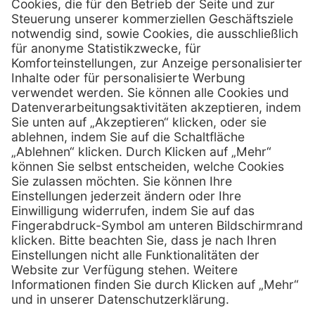
Hans-Wunderlich-Straße 7
D-49078 Osnabrück
0800 - 600 66 30
Telefon:
0800 - 07 01 96
Telefon:
info @ praxis-discount.de
E-Mail:
Services
Hilfe
Serviceversprechen
FAQs
Sprechstundenbedarf
Kontakt
Retoure anmelden
Lob & Kritik
Zertifikat
Rechtliches
Impressum
Datenschutz
AGB