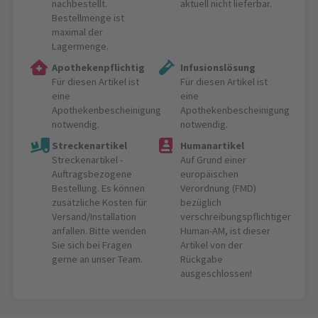
nachbestellt.
aktuell nicht lieferbar.
Bestellmenge ist
maximal der
Lagermenge.
Apothekenpflichtig
Infusionslösung
Für diesen Artikel ist
Für diesen Artikel ist
eine
eine
Apothekenbescheinigung
Apothekenbescheinigung
notwendig.
notwendig.
Streckenartikel
Humanartikel
Streckenartikel -
Auf Grund einer
Auftragsbezogene
europäischen
Bestellung. Es können
Verordnung (FMD)
zusätzliche Kosten für
bezüglich
Versand/Installation
verschreibungspflichtiger
anfallen. Bitte wenden
Human-AM, ist dieser
Sie sich bei Fragen
Artikel von der
gerne an unser Team.
Rückgabe
ausgeschlossen!