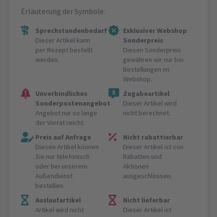
Erläuterung der Symbole:
Sprechstundenbedarf
Exklusiver Webshop
Dieser Artikel kann
Sonderpreis
per Rezept bestellt
Diesen Sonderpreis
werden.
gewähren wir nur bei
Bestellungen im
Webshop.
Unverbindliches
Zugabeartikel
Sonderpostenangebot
Dieser Artikel wird
Angebot nur so lange
nicht berechnet.
der Vorrat reicht.
Preis auf Anfrage
Nicht rabattierbar
Diesen Artikel können
Dieser Artikel ist von
Sie nur telefonisch
Rabatten und
oder bei unserem
Aktionen
Außendienst
ausgeschlossen.
bestellen.
Auslaufartikel
Nicht lieferbar
Artikel wird nicht
Dieser Artikel ist