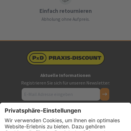
Einfach retournieren
Abholung ohne Aufpreis.
Aktuelle Informationen
Registrieren Sie sich für unseren Newsletter:
Kontakt
Firmensitz
PxD Praxis-Discount GmbH