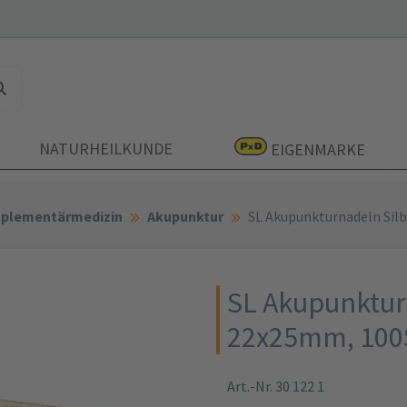
NATURHEILKUNDE
EIGENMARKE
mplementärmedizin
Akupunktur
SL Akupunkturnadeln Sil
SL Akupunkturn
22x25mm, 100
Art.-Nr. 30 122 1