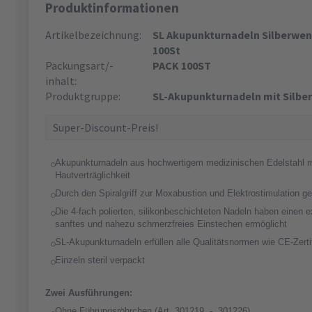
Produktinformationen
Artikelbezeichnung:
SL Akupunkturnadeln Silberwen
100St
Packungsart/-
PACK 100ST
inhalt:
Produktgruppe:
SL-Akupunkturnadeln mit Silber
Super-Discount-Preis!
Akupunkturnadeln aus hochwertigem medizinischen Edelstahl mi
Hautverträglichkeit
Durch den Spiralgriff zur Moxabustion und Elektrostimulation ge
Die 4-fach polierten, silikonbeschichteten Nadeln haben einen e
sanftes und nahezu schmerzfreies Einstechen ermöglicht
SL-Akupunkturnadeln erfüllen alle Qualitätsnormen wie CE-Zert
Einzeln steril verpackt
Zwei Ausführungen:
Ohne Führungsröhrchen (Art. 301219 - 301226)