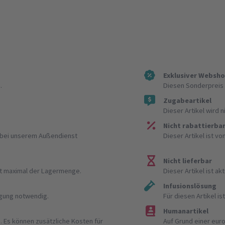
Exklusiver Websh
.
Diesen Sonderpreis 
Zugabeartikel
Dieser Artikel wird 
Nicht rabattierba
r bei unserem Außendienst
Dieser Artikel ist v
Nicht lieferbar
ist maximal der Lagermenge.
Dieser Artikel ist akt
Infusionslösung
igung notwendig.
Für diesen Artikel 
Humanartikel
. Es können zusätzliche Kosten für
Auf Grund einer eur