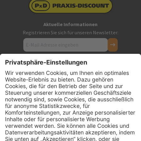
Aktuelle Informationen
Registrieren Sie sich für unseren Newsletter:
Kontakt
Firmensitz
PxD Praxis-Discount GmbH
Hans-Wunderlich-Straße 7
D-49078 Osnabrück
0800 - 600 66 30
Telefon:
0800 - 07 01 96
Telefon:
info @ praxis-discount.de
E-Mail: