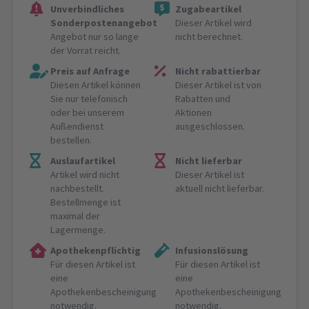
Unverbindliches
Zugabeartikel
Sonderpostenangebot
Dieser Artikel wird
Angebot nur so lange
nicht berechnet.
der Vorrat reicht.
Preis auf Anfrage
Nicht rabattierbar
Diesen Artikel können
Dieser Artikel ist von
Sie nur telefonisch
Rabatten und
oder bei unserem
Aktionen
Außendienst
ausgeschlossen.
bestellen.
Auslaufartikel
Nicht lieferbar
Artikel wird nicht
Dieser Artikel ist
nachbestellt.
aktuell nicht lieferbar.
Bestellmenge ist
maximal der
Lagermenge.
Apothekenpflichtig
Infusionslösung
Für diesen Artikel ist
Für diesen Artikel ist
eine
eine
Apothekenbescheinigung
Apothekenbescheinigung
notwendig.
notwendig.