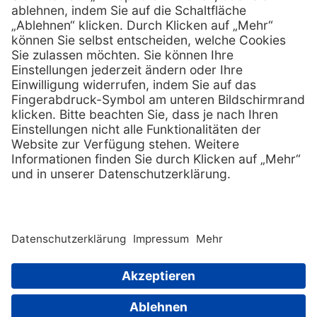
Services
Hilfe
Serviceversprechen
FAQs
Sprechstundenbedarf
Kontakt
Retoure anmelden
Lob & Kritik
Zertifikat
Rechtliches
Impressum
Datenschutz
AGB
Nachhaltigkeit
E-Rechnung
Copyright © 2026 PxD Praxis-Discount GmbH. All rights
reserved.
Wir beliefern ausschließlich Fachkreise. Ausgewiesene Preise
sind Nettopreise und verstehen sich zuzüglich der gesetzlichen
|
Sitemap
Mehrwertsteuer.