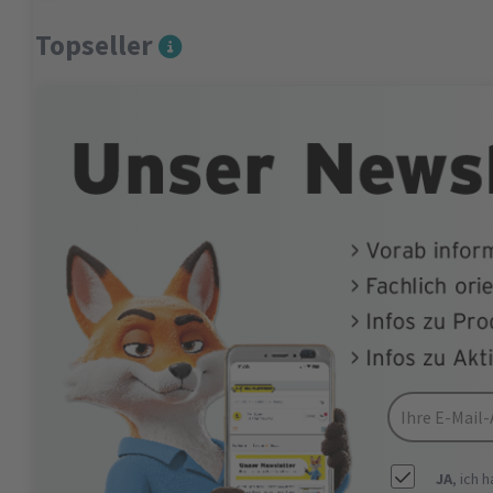
Topseller
JA
, ich 