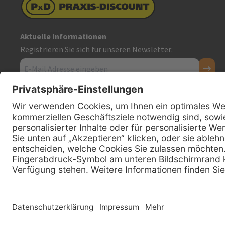
Aktuelle Informationen
Registrieren Sie sich für unseren Newsletter:
Kontakt
Firmensitz
PxD Praxis-Discount GmbH
Hans-Wunderlich-Straße 7
D-49078 Osnabrück
0800 - 600 66 30
Telefon:
0800 - 07 01 96
Telefon:
info @ praxis-discount.de
E-Mail: