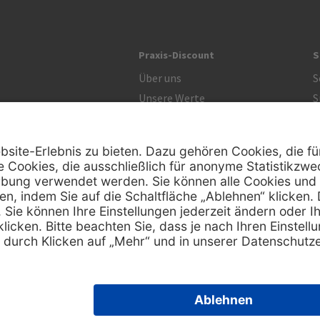
Praxis-Discount
S
Über uns
S
Unsere Werte
S
R
Zertifikat