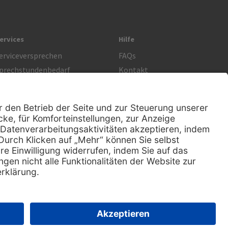
ervices
Hilfe
erviceversprechen
FAQs
prechstundenbedarf
Kontakt
etoure anmelden
Lob & Kritik
Rechtliches
Impressum
Datenschutz
AGB
Nachhaltigkeit
E-Rechnung