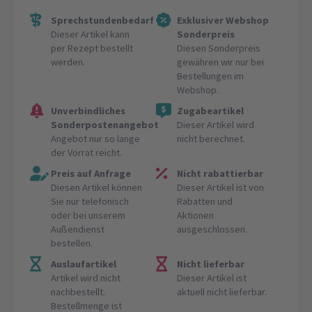
Sprechstundenbedarf
Exklusiver Webshop
Dieser Artikel kann
Sonderpreis
per Rezept bestellt
Diesen Sonderpreis
werden.
gewähren wir nur bei
Bestellungen im
Webshop.
Unverbindliches
Zugabeartikel
Sonderpostenangebot
Dieser Artikel wird
Angebot nur so lange
nicht berechnet.
der Vorrat reicht.
Preis auf Anfrage
Nicht rabattierbar
Diesen Artikel können
Dieser Artikel ist von
Sie nur telefonisch
Rabatten und
oder bei unserem
Aktionen
Außendienst
ausgeschlossen.
bestellen.
Auslaufartikel
Nicht lieferbar
Artikel wird nicht
Dieser Artikel ist
nachbestellt.
aktuell nicht lieferbar.
Bestellmenge ist