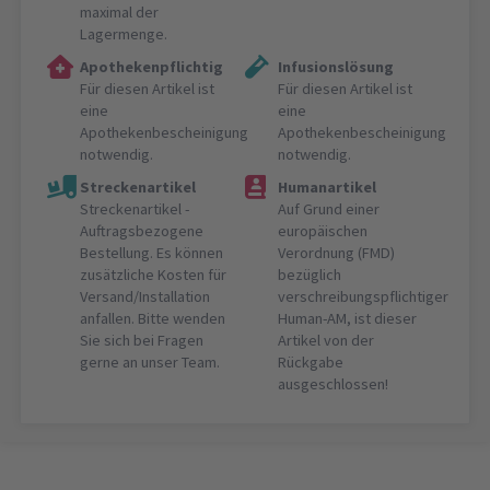
maximal der
Lagermenge.
Apothekenpflichtig
Infusionslösung
Für diesen Artikel ist
Für diesen Artikel ist
eine
eine
Apothekenbescheinigung
Apothekenbescheinigung
notwendig.
notwendig.
Streckenartikel
Humanartikel
Streckenartikel -
Auf Grund einer
Auftragsbezogene
europäischen
Bestellung. Es können
Verordnung (FMD)
zusätzliche Kosten für
bezüglich
Versand/Installation
verschreibungspflichtiger
anfallen. Bitte wenden
Human-AM, ist dieser
Sie sich bei Fragen
Artikel von der
gerne an unser Team.
Rückgabe
ausgeschlossen!