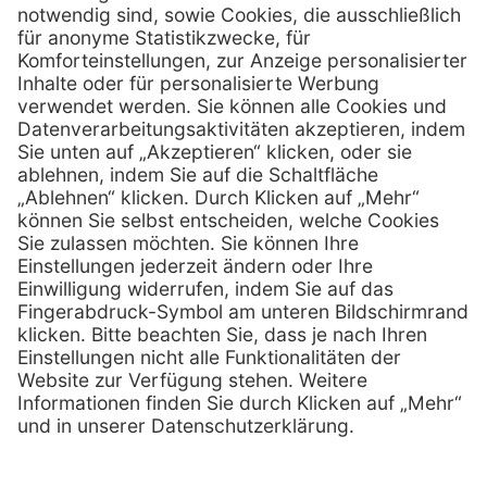
D-49078 Osnabrück
0800 - 600 66 30
Telefon:
0800 - 07 01 96
Telefon:
info @ praxis-discount.de
E-Mail:
Services
Hilfe
Serviceversprechen
FAQs
Sprechstundenbedarf
Kontakt
Retoure anmelden
Lob & Kritik
Zertifikat
Rechtliches
Impressum
Datenschutz
AGB
Nachhaltigkeit