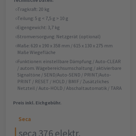
Technische Daten:
Tragkraft: 20 kg
Teilung: 5 g < 7,5 g > 10 g
Eigengewicht: 3,7 kg
Stromversorgung: Netzgerät (optional)
Maße: 620 x 190 x 358 mm / 615 x 130 x 275 mm
Maße Wiegefläche
Funktionen: einstellbare Dämpfung / Auto-CLEAR
/ autom. Wägebereichsumschaltung / aktivierbare
Signaltöne / SEND/Auto-SEND / PRINT/Auto-
PRINT / RESET / HOLD / BMIF / Zusätzliches
Netzteil / Auto-HOLD / Abschaltautomatik / TARA
Preis inkl. Eichgebühr.
Seca
seca 376 elektr.