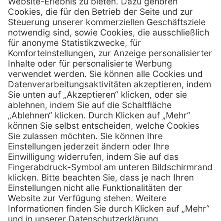
PxD Praxis-Discount GmbH
Hans-Wunderlich-Straße 7
D-49078 Osnabrück
0800 - 600 66 30
Telefon:
0800 - 07 01 96
Telefon:
info @ praxis-discount.de
E-Mail:
Services
Hilfe
Serviceversprechen
FAQs
Sprechstundenbedarf
Kontakt
Retoure anmelden
Lob & Kritik
Zertifikat
Rechtliches
Impressum
Datenschutz