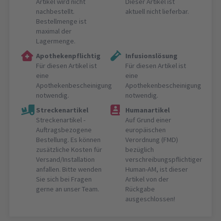
Artikel wird nicht
Dieser Artikel ist
nachbestellt.
aktuell nicht lieferbar.
Bestellmenge ist
maximal der
Lagermenge.
Apothekenpflichtig
Infusionslösung
Für diesen Artikel ist
Für diesen Artikel ist
eine
eine
Apothekenbescheinigung
Apothekenbescheinigung
notwendig.
notwendig.
Streckenartikel
Humanartikel
Streckenartikel -
Auf Grund einer
Auftragsbezogene
europäischen
Bestellung. Es können
Verordnung (FMD)
zusätzliche Kosten für
bezüglich
Versand/Installation
verschreibungspflichtiger
anfallen. Bitte wenden
Human-AM, ist dieser
Sie sich bei Fragen
Artikel von der
gerne an unser Team.
Rückgabe
ausgeschlossen!