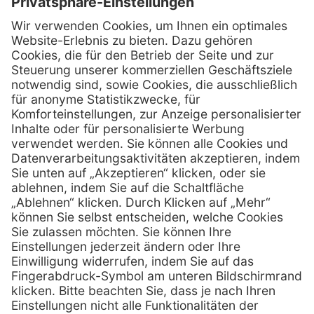
Kontakt
Firmensitz
PxD Praxis-Discount GmbH
Hans-Wunderlich-Straße 7
D-49078 Osnabrück
0800 - 600 66 30
Telefon:
0800 - 07 01 96
Telefon:
info @ praxis-discount.de
E-Mail:
Services
Hilfe
Serviceversprechen
FAQs
Sprechstundenbedarf
Kontakt
Retoure anmelden
Lob & Kritik
Zertifikat
Rechtliches