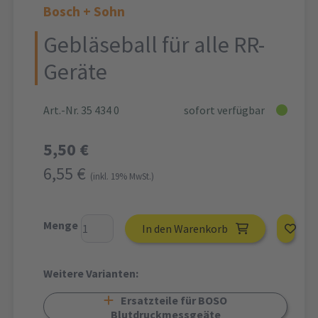
Bosch + Sohn
Gebläseball für alle RR-
Geräte
Art.-Nr. 35 434 0
sofort verfügbar
5,50 €
6,55 €
(inkl. 19% MwSt.)
Menge
In den Warenkorb
Weitere Varianten:
Ersatzteile für BOSO
Blutdruckmessgeäte