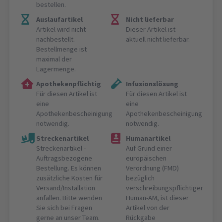
bestellen.
Auslaufartikel
Nicht lieferbar
Artikel wird nicht
Dieser Artikel ist
nachbestellt.
aktuell nicht lieferbar.
Bestellmenge ist
maximal der
Lagermenge.
Apothekenpflichtig
Infusionslösung
Für diesen Artikel ist
Für diesen Artikel ist
eine
eine
Apothekenbescheinigung
Apothekenbescheinigung
notwendig.
notwendig.
Streckenartikel
Humanartikel
Streckenartikel -
Auf Grund einer
Auftragsbezogene
europäischen
Bestellung. Es können
Verordnung (FMD)
zusätzliche Kosten für
bezüglich
Versand/Installation
verschreibungspflichtiger
anfallen. Bitte wenden
Human-AM, ist dieser
Sie sich bei Fragen
Artikel von der
gerne an unser Team.
Rückgabe