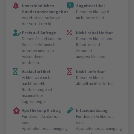
Unverbindliches
Zugabeartikel
Sonderpostenangebot
Dieser Artikel wird
Angebot nur so lange
nicht berechnet.
der Vorrat reicht.
Preis auf Anfrage
Nicht rabattierbar
Diesen Artikel können
Dieser Artikel ist von
Sie nur telefonisch
Rabatten und
oder bei unserem
Aktionen
Außendienst
ausgeschlossen.
bestellen.
Auslaufartikel
Nicht lieferbar
Artikel wird nicht
Dieser Artikel ist
nachbestellt.
aktuell nicht lieferbar.
Bestellmenge ist
maximal der
Lagermenge.
Apothekenpflichtig
Infusionslösung
Für diesen Artikel ist
Für diesen Artikel ist
eine
eine
Apothekenbescheinigung
Apothekenbescheinigung