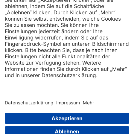
Services
Hilfe
Serviceversprechen
FAQs
Sprechstundenbedarf
Kontakt
Retoure anmelden
Lob & Kritik
Zertifikat
Rechtliches
Impressum
Datenschutz
AGB
Nachhaltigkeit
E-Rechnung
Copyright © 2026 PxD Praxis-Discount GmbH. All rights
reserved.
Wir beliefern ausschließlich Fachkreise. Ausgewiesene Preise
sind Nettopreise und verstehen sich zuzüglich der gesetzlichen
|
Sitemap
Mehrwertsteuer.