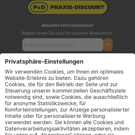
Aktuelle Informationen
Registrieren Sie sich für unseren Newsletter:
Kontakt
Firmensitz
PxD Praxis-Discount GmbH
Hans-Wunderlich-Straße 7
D-49078 Osnabrück
0800 - 600 66 30
Telefon:
0800 - 07 01 96
Telefon:
info @ praxis-discount.de
E-Mail: