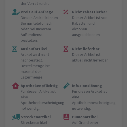
der Vorrat reicht.
Preis auf Anfrage
Nicht rabattierbar
Diesen Artikel können
Dieser Artikel ist von
Sie nur telefonisch
Rabatten und
oder bei unserem
Aktionen
Außendienst
ausgeschlossen.
bestellen.
Auslaufartikel
Nicht lieferbar
Artikel wird nicht
Dieser Artikel ist
nachbestellt.
aktuell nicht lieferbar.
Bestellmenge ist
maximal der
Lagermenge.
Apothekenpflichtig
Infusionslösung
Für diesen Artikel ist
Für diesen Artikel ist
eine
eine
Apothekenbescheinigung
Apothekenbescheinigung
notwendig.
notwendig.
Streckenartikel
Humanartikel
Streckenartikel -
Auf Grund einer