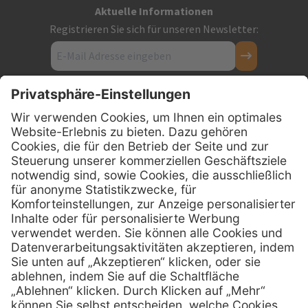
Aktuelle Informationen
Registrieren Sie sich für unseren Newsletter:
Kontakt
Firmensitz
PxD Praxis-Discount GmbH
Hans-Wunderlich-Straße 7
D-49078 Osnabrück
0800 - 600 66 30
Telefon:
0800 - 07 01 96
Telefon:
info @ praxis-discount.de
E-Mail:
Services
Hilfe