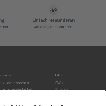
ung
Einfach retournieren
r und
Abholung ohne Aufpreis.
ervices
Hilfe
erviceversprechen
FAQs
prechstundenbedarf
Kontakt
etoure anmelden
Lob & Kritik