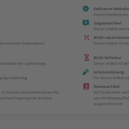
Exklusiver Websh
.
Diesen Sonderpreis 
Zugabeartikel
Dieser Artikel wird 
Nicht rabattierba
r bei unserem Außendienst
Dieser Artikel ist v
Nicht lieferbar
ist maximal der Lagermenge.
Dieser Artikel ist akt
Infusionslösung
igung notwendig.
Für diesen Artikel 
Humanartikel
. Es können zusätzliche Kosten für
Auf Grund einer eur
 sich bei Fragen gerne an unser
verschreibungspflic
ausgeschlossen!