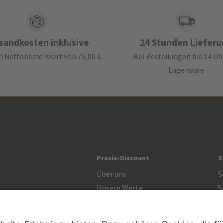
sandkosten inklusive
24 Stunden Liefer
 Nettobestellwert von 75,00 €.
Bei Bestellungen bis 14 Uh
Lagerware
Praxis-Discount
S
Über uns
S
Unsere Werte
S
R