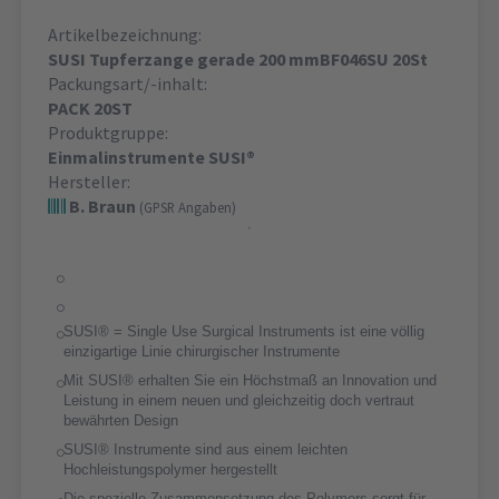
Artikelbezeichnung:
SUSI Tupferzange gerade 200 mmBF046SU 20St
Packungsart/-inhalt:
PACK 20ST
Produktgruppe:
Einmalinstrumente SUSI®
Hersteller:
B. Braun
(GPSR Angaben)
SUSI® = Single Use Surgical Instruments ist eine völlig
einzigartige Linie chirurgischer Instrumente
Mit SUSI® erhalten Sie ein Höchstmaß an Innovation und
Leistung in einem neuen und gleichzeitig doch vertraut
bewährten Design
SUSI® Instrumente sind aus einem leichten
Hochleistungspolymer hergestellt
Die spezielle Zusammensetzung des Polymers sorgt für