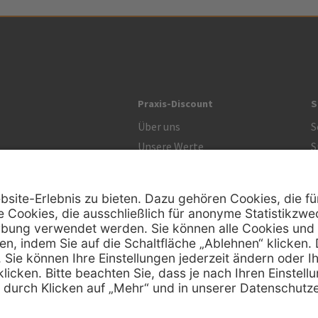
Praxis-Discount
S
Über uns
S
Unsere Werte
S
R
Zertifikat