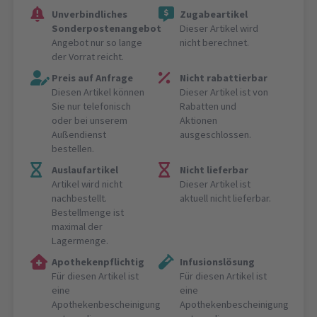
Unverbindliches
Zugabeartikel
Sonderpostenangebot
Dieser Artikel wird
Angebot nur so lange
nicht berechnet.
der Vorrat reicht.
Preis auf Anfrage
Nicht rabattierbar
Diesen Artikel können
Dieser Artikel ist von
Sie nur telefonisch
Rabatten und
oder bei unserem
Aktionen
Außendienst
ausgeschlossen.
bestellen.
Auslaufartikel
Nicht lieferbar
Artikel wird nicht
Dieser Artikel ist
nachbestellt.
aktuell nicht lieferbar.
Bestellmenge ist
maximal der
Lagermenge.
Apothekenpflichtig
Infusionslösung
Für diesen Artikel ist
Für diesen Artikel ist
eine
eine
Apothekenbescheinigung
Apothekenbescheinigung