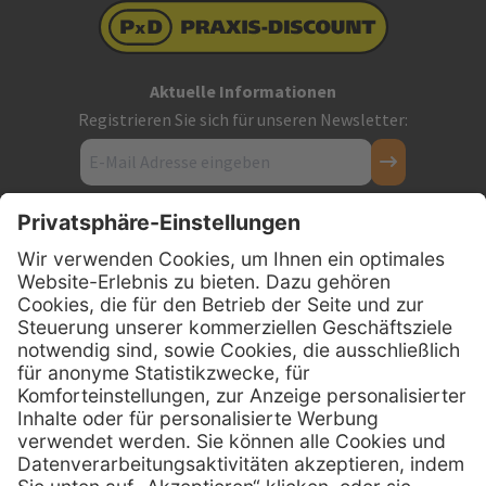
Aktuelle Informationen
Registrieren Sie sich für unseren Newsletter:
Kontakt
Firmensitz
PxD Praxis-Discount GmbH
Hans-Wunderlich-Straße 7
D-49078 Osnabrück
0800 - 600 66 30
Telefon:
0800 - 07 01 96
Telefon:
info @ praxis-discount.de
E-Mail: