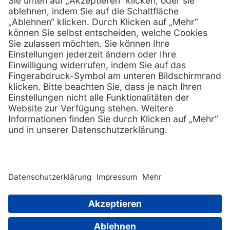
Services
Hilfe
Serviceversprechen
FAQs
Sprechstundenbedarf
Kontakt
Retoure anmelden
Lob & Kritik
Zertifikat
Rechtliches
Impressum
Datenschutz
AGB
Nachhaltigkeit
E-Rechnung
Copyright © 2026 PxD Praxis-Discount GmbH. All rights
reserved.
Wir beliefern ausschließlich Fachkreise. Ausgewiesene Preise
sind Nettopreise und verstehen sich zuzüglich der gesetzlichen
|
Sitemap
Mehrwertsteuer.