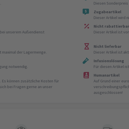
.
Diesen Sonderpreis 
Zugabeartikel
Dieser Artikel wird 
Nicht rabattierba
r bei unserem Außendienst
Dieser Artikel ist v
Nicht lieferbar
ist maximal der Lagermenge.
Dieser Artikel ist akt
Infusionslösung
igung notwendig.
Für diesen Artikel 
Humanartikel
. Es können zusätzliche Kosten für
Auf Grund einer eur
 sich bei Fragen gerne an unser
verschreibungspflic
ausgeschlossen!