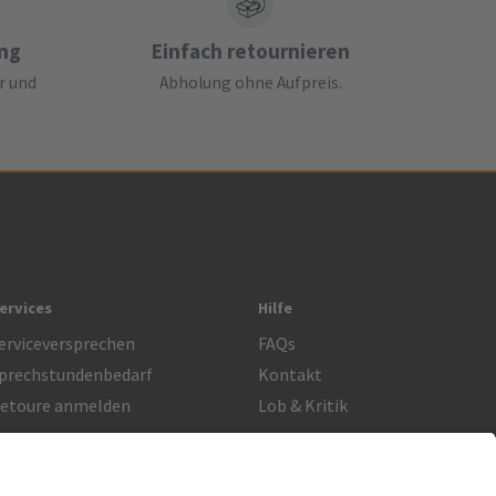
ung
Einfach retournieren
r und
Abholung ohne Aufpreis.
ervices
Hilfe
erviceversprechen
FAQs
prechstundenbedarf
Kontakt
etoure anmelden
Lob & Kritik
Rechtliches
Impressum