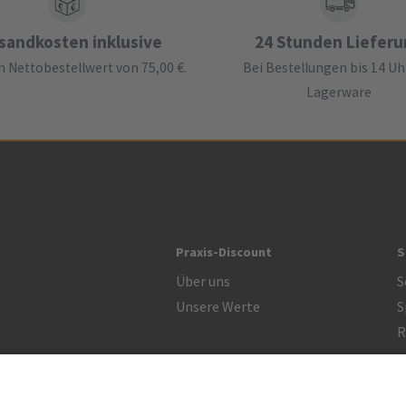
sandkosten inklusive
24 Stunden Liefer
 Nettobestellwert von 75,00 €.
Bei Bestellungen bis 14 Uh
Lagerware
Praxis-Discount
S
Über uns
S
Unsere Werte
S
R
Zertifikat