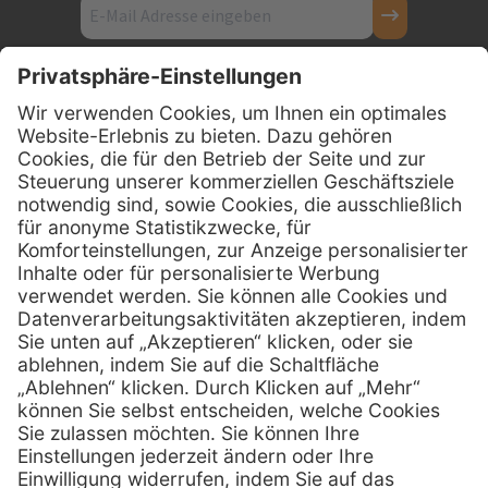
Kontakt
Firmensitz
PxD Praxis-Discount GmbH
Hans-Wunderlich-Straße 7
D-49078 Osnabrück
0800 - 600 66 30
Telefon:
0800 - 07 01 96
Telefon:
info @ praxis-discount.de
E-Mail:
Services
Hilfe
Serviceversprechen
FAQs
Sprechstundenbedarf
Kontakt
Retoure anmelden
Lob & Kritik