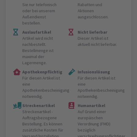
Sie nur telefonisch
Rabatten und
oder bei unserem
Aktionen
Außendienst
ausgeschlossen.
bestellen.
Auslaufartikel
Nicht lieferbar
Artikel wird nicht
Dieser Artikel ist
nachbestellt.
aktuell nicht lieferbar.
Bestellmenge ist
maximal der
Lagermenge.
Apothekenpflichtig
Infusionslösung
Für diesen Artikel ist
Für diesen Artikel ist
eine
eine
Apothekenbescheinigung
Apothekenbescheinigung
notwendig.
notwendig.
Streckenartikel
Humanartikel
Streckenartikel -
Auf Grund einer
Auftragsbezogene
europäischen
Bestellung. Es können
Verordnung (FMD)
zusätzliche Kosten für
bezüglich
Versand/Installation
verschreibungspflichtiger