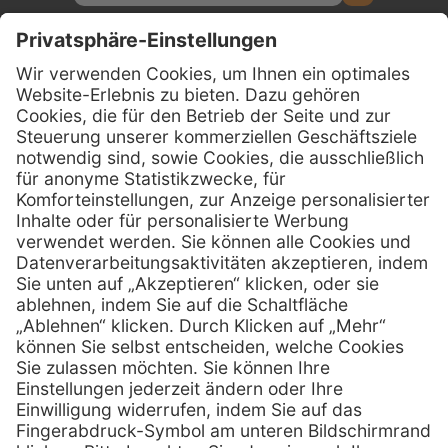
Kontakt
Firmensitz
PxD Praxis-Discount GmbH
Hans-Wunderlich-Straße 7
D-49078 Osnabrück
0800 - 600 66 30
Telefon:
0800 - 07 01 96
Telefon:
info @ praxis-discount.de
E-Mail:
Services
Hilfe
Serviceversprechen
FAQs
Sprechstundenbedarf
Kontakt
Retoure anmelden
Lob & Kritik