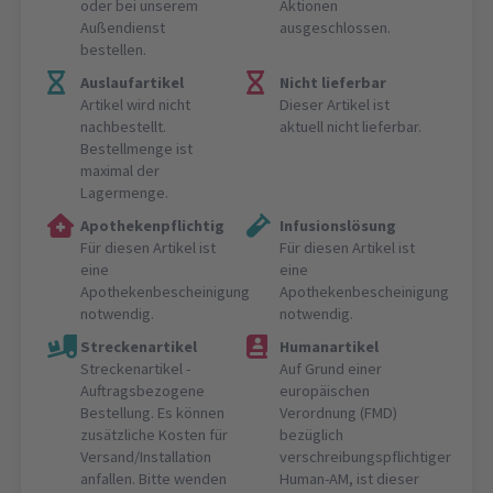
oder bei unserem
Aktionen
Außendienst
ausgeschlossen.
bestellen.
Auslaufartikel
Nicht lieferbar
Artikel wird nicht
Dieser Artikel ist
nachbestellt.
aktuell nicht lieferbar.
Bestellmenge ist
maximal der
Lagermenge.
Apothekenpflichtig
Infusionslösung
Für diesen Artikel ist
Für diesen Artikel ist
eine
eine
Apothekenbescheinigung
Apothekenbescheinigung
notwendig.
notwendig.
Streckenartikel
Humanartikel
Streckenartikel -
Auf Grund einer
Auftragsbezogene
europäischen
Bestellung. Es können
Verordnung (FMD)
zusätzliche Kosten für
bezüglich
Versand/Installation
verschreibungspflichtiger
anfallen. Bitte wenden
Human-AM, ist dieser