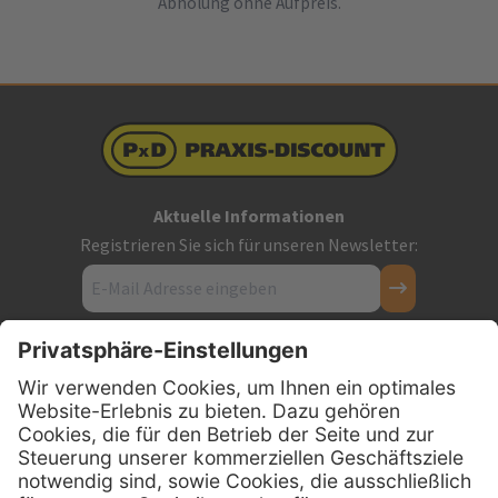
Abholung ohne Aufpreis.
Aktuelle Informationen
Registrieren Sie sich für unseren Newsletter:
Kontakt
Firmensitz
PxD Praxis-Discount GmbH
Hans-Wunderlich-Straße 7
D-49078 Osnabrück