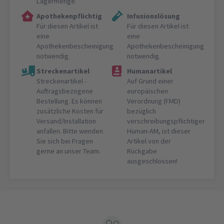
Lagermenge.
Apothekenpflichtig
Infusionslösung
Für diesen Artikel ist
Für diesen Artikel ist
eine
eine
Apothekenbescheinigung
Apothekenbescheinigung
notwendig.
notwendig.
Streckenartikel
Humanartikel
Streckenartikel -
Auf Grund einer
Auftragsbezogene
europäischen
Bestellung. Es können
Verordnung (FMD)
zusätzliche Kosten für
bezüglich
Versand/Installation
verschreibungspflichtiger
anfallen. Bitte wenden
Human-AM, ist dieser
Sie sich bei Fragen
Artikel von der
gerne an unser Team.
Rückgabe
ausgeschlossen!