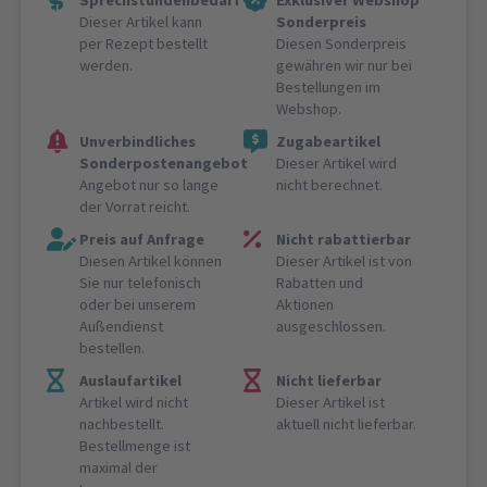
Sprechstundenbedarf
Exklusiver Webshop
Dieser Artikel kann
Sonderpreis
per Rezept bestellt
Diesen Sonderpreis
werden.
gewähren wir nur bei
Bestellungen im
Webshop.
Unverbindliches
Zugabeartikel
Sonderpostenangebot
Dieser Artikel wird
Angebot nur so lange
nicht berechnet.
der Vorrat reicht.
Preis auf Anfrage
Nicht rabattierbar
Diesen Artikel können
Dieser Artikel ist von
Sie nur telefonisch
Rabatten und
oder bei unserem
Aktionen
Außendienst
ausgeschlossen.
bestellen.
Auslaufartikel
Nicht lieferbar
Artikel wird nicht
Dieser Artikel ist
nachbestellt.
aktuell nicht lieferbar.
Bestellmenge ist
maximal der