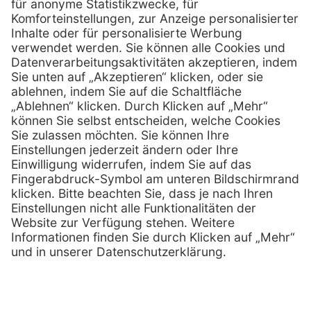
0800 - 600 66 30
Telefon:
0800 - 07 01 96
Telefon:
info @ praxis-discount.de
E-Mail:
Services
Hilfe
Serviceversprechen
FAQs
Sprechstundenbedarf
Kontakt
Retoure anmelden
Lob & Kritik
Zertifikat
Rechtliches
Impressum
Datenschutz
AGB
Nachhaltigkeit
E-Rechnung