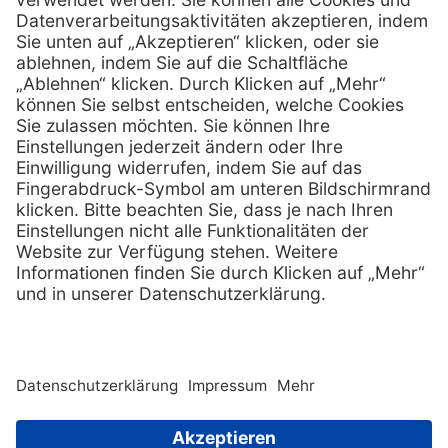
info @ praxis-discount.de
E-Mail:
Services
Hilfe
Serviceversprechen
FAQs
Sprechstundenbedarf
Kontakt
Retoure anmelden
Lob & Kritik
Zertifikat
Rechtliches
Impressum
Datenschutz
AGB
Nachhaltigkeit
E-Rechnung
Copyright © 2026 PxD Praxis-Discount GmbH. All rights