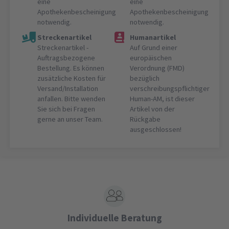
eine
eine
Apothekenbescheinigung
Apothekenbescheinigung
notwendig.
notwendig.
Streckenartikel
Humanartikel
Streckenartikel -
Auf Grund einer
Auftragsbezogene
europäischen
Bestellung. Es können
Verordnung (FMD)
zusätzliche Kosten für
bezüglich
Versand/Installation
verschreibungspflichtiger
anfallen. Bitte wenden
Human-AM, ist dieser
Sie sich bei Fragen
Artikel von der
gerne an unser Team.
Rückgabe
ausgeschlossen!
Individuelle Beratung