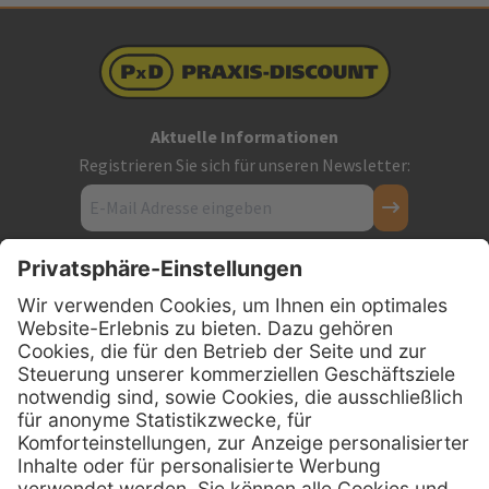
Aktuelle Informationen
Registrieren Sie sich für unseren Newsletter:
Kontakt
Firmensitz
PxD Praxis-Discount GmbH
Hans-Wunderlich-Straße 7
D-49078 Osnabrück
0800 - 600 66 30
Telefon:
0800 - 07 01 96
Telefon: