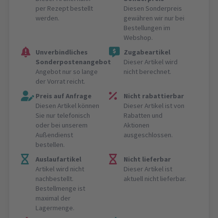
per Rezept bestellt
Diesen Sonderpreis
werden.
gewähren wir nur bei
Bestellungen im
Webshop.
Unverbindliches
Zugabeartikel
Sonderpostenangebot
Dieser Artikel wird
Angebot nur so lange
nicht berechnet.
der Vorrat reicht.
Preis auf Anfrage
Nicht rabattierbar
Diesen Artikel können
Dieser Artikel ist von
Sie nur telefonisch
Rabatten und
oder bei unserem
Aktionen
Außendienst
ausgeschlossen.
bestellen.
Auslaufartikel
Nicht lieferbar
Artikel wird nicht
Dieser Artikel ist
nachbestellt.
aktuell nicht lieferbar.
Bestellmenge ist
maximal der
Lagermenge.