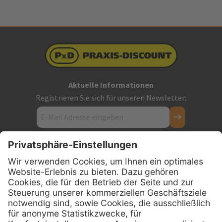
Aktuelle Informationen
Registrieren Sie sich für unseren Newsletter:
Kontakt
Firmensitz
PxD Praxis-Discount GmbH
Hans-Wunderlich-Straße 7
D-49078 Osnabrück
0800 - 600 66 30
Telefon: