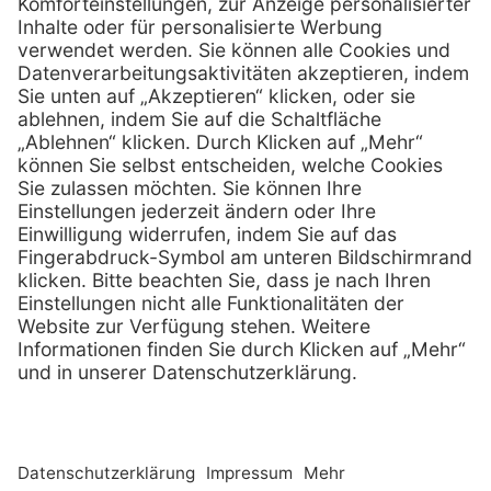
0800 - 07 01 96
Telefon:
info @ praxis-discount.de
E-Mail:
Services
Hilfe
Serviceversprechen
FAQs
Sprechstundenbedarf
Kontakt
Retoure anmelden
Lob & Kritik
Zertifikat
Rechtliches
Impressum
Datenschutz
AGB
Nachhaltigkeit
E-Rechnung