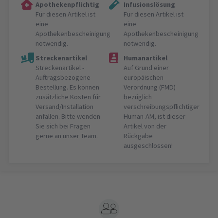
Apothekenpflichtig
Infusionslösung
Für diesen Artikel ist
Für diesen Artikel ist
eine
eine
Apothekenbescheinigung
Apothekenbescheinigung
notwendig.
notwendig.
Streckenartikel
Humanartikel
Streckenartikel -
Auf Grund einer
Auftragsbezogene
europäischen
Bestellung. Es können
Verordnung (FMD)
zusätzliche Kosten für
bezüglich
Versand/Installation
verschreibungspflichtiger
anfallen. Bitte wenden
Human-AM, ist dieser
Sie sich bei Fragen
Artikel von der
gerne an unser Team.
Rückgabe
ausgeschlossen!