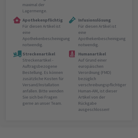
maximal der
Lagermenge.
Apothekenpflichtig
Infusionslösung
Für diesen Artikel ist
Für diesen Artikel ist
eine
eine
Apothekenbescheinigung
Apothekenbescheinigung
notwendig.
notwendig.
Streckenartikel
Humanartikel
Streckenartikel -
Auf Grund einer
Auftragsbezogene
europäischen
Bestellung. Es können
Verordnung (FMD)
zusätzliche Kosten für
bezüglich
Versand/Installation
verschreibungspflichtiger
anfallen. Bitte wenden
Human-AM, ist dieser
Sie sich bei Fragen
Artikel von der
gerne an unser Team.
Rückgabe
ausgeschlossen!