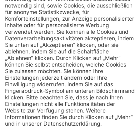
D-49078 Osnabrück
0800 - 600 66 30
Telefon:
0800 - 07 01 96
Telefon:
info @ praxis-discount.de
E-Mail:
Services
Hilfe
Serviceversprechen
FAQs
Sprechstundenbedarf
Kontakt
Retoure anmelden
Lob & Kritik
Zertifikat
Rechtliches
Impressum
Datenschutz
AGB
Nachhaltigkeit