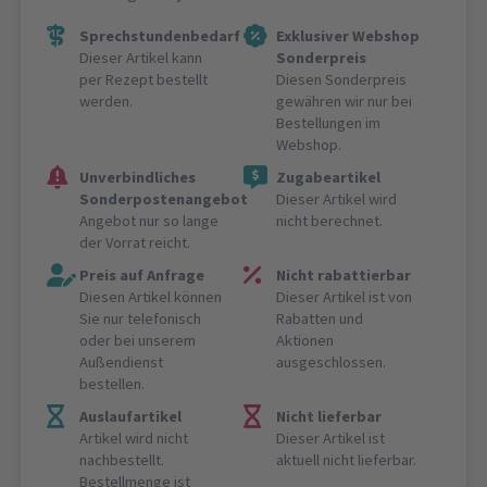
Sprechstundenbedarf
Exklusiver Webshop
Dieser Artikel kann
Sonderpreis
per Rezept bestellt
Diesen Sonderpreis
werden.
gewähren wir nur bei
Bestellungen im
Webshop.
Unverbindliches
Zugabeartikel
Sonderpostenangebot
Dieser Artikel wird
Angebot nur so lange
nicht berechnet.
der Vorrat reicht.
Preis auf Anfrage
Nicht rabattierbar
Diesen Artikel können
Dieser Artikel ist von
Sie nur telefonisch
Rabatten und
oder bei unserem
Aktionen
Außendienst
ausgeschlossen.
bestellen.
Auslaufartikel
Nicht lieferbar
Artikel wird nicht
Dieser Artikel ist
nachbestellt.
aktuell nicht lieferbar.
Bestellmenge ist